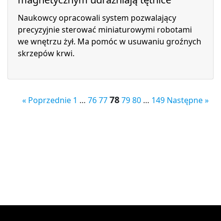
Naukowcy opracowali system pozwalający
precyzyjnie sterować miniaturowymi robotami
we wnętrzu żył. Ma pomóc w usuwaniu groźnych
skrzepów krwi.
78
« Poprzednie
1
…
76
77
79
80
…
149
Następne »