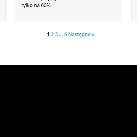
tylko na 60%.
1
2
3
…
6
Następne »