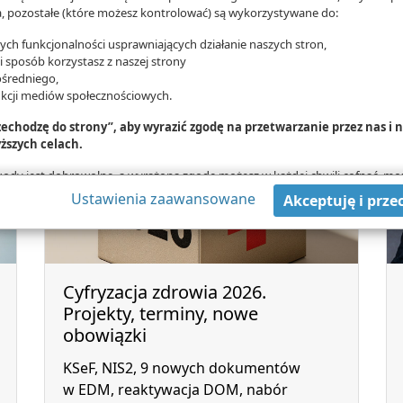
badań laboratoryjnych oraz informacje
 pozostałe (które możesz kontrolować) są wykorzystywane do:
o diagnozie i leczeniu wprowadzone
przez lekarza. Niestety, dane są
ch funkcjonalności usprawniających działanie naszych stron,
ki sposób korzystasz z naszej strony
niepełne.
średniego,
nkcji mediów społecznościowych.
rzechodzę do strony”, aby wyrazić zgodę na przetwarzanie przez nas i
ższych celach.
zgody jest dobrowolne, a wyrażoną zgodę możesz w każdej chwili cofnąć, mo
danych tylko w niektórych celach. Jeżeli chcesz dowiedzieć się więcej lub c
Ustawienia zaawansowane
Akceptuję i prze
wą - możesz tego dokonać za pomocą „Ustawień zaawansowanych”.
mat wykorzystywania narzędzi zewnętrznych na naszych stronach znajdziesz
Cyfryzacja zdrowia 2026.
Projekty, terminy, nowe
obowiązki
KSeF, NIS2, 9 nowych dokumentów
w EDM, reaktywacja DOM, nabór