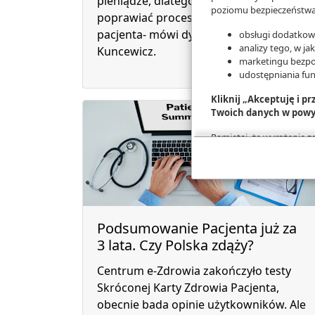
pieniądze, dlatego muszą one
poziomu bezpieczeństwa,
poprawiać proces leczenia i komfort
pacjenta- mówi dyrektor Magdalena
obsługi dodatkowy
analizy tego, w ja
Kuncewicz.
marketingu bezpo
udostępniania fu
Kliknij „Akceptuję i p
Twoich danych w powy
Pamiętaj, że wyrażenie 
na przetwarzanie Twoich 
konfigurację szczegóło
Więcej informacji na te
Podsumowanie Pacjenta już za
3 lata. Czy Polska zdąży?
Centrum e-Zdrowia zakończyło testy
Skróconej Karty Zdrowia Pacjenta,
obecnie bada opinie użytkowników. Ale