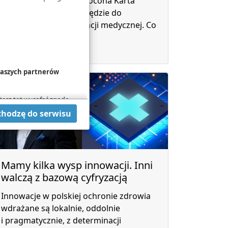
hurtownia danych, Skrócona Karta
Zdrowia Pacjenta, narzędzie do
digitalizacji dokumentacji medycznej. Co
planuje MZ?
 naszych partnerów
żesz też wycofać zgodę
hcesz przeprowadzić
chodzę do serwisu
 w
Polityce cookies
.
Mamy kilka wysp innowacji. Inni
walczą z bazową cyfryzacją
Innowacje w polskiej ochronie zdrowia
wdrażane są lokalnie, oddolnie
i pragmatycznie, z determinacji