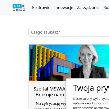
E-zdrowie
Innowacje
Zarządzanie
Ro
Twoja pry
Szpital MSWiA w Poznaniu:
„Brakuje nam danych”
Nasze strony wykorzystuj
- Na cyfryzację wydajemy publiczne
optymalnej obsługi podc
przez naszych partnerów