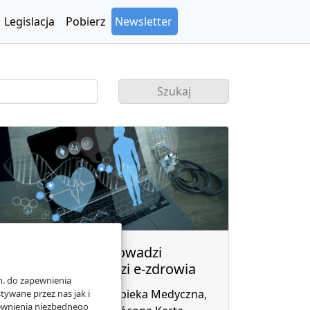
Legislacja
Pobierz
Newsletter
Nowa ustawa wprowadzi
8 kolejnych narzędzi e-zdrowia
n. do zapewnienia
E-Konsylia, Domowa Opieka Medyczna,
ywane przez nas jak i
pewnienia niezbędnego