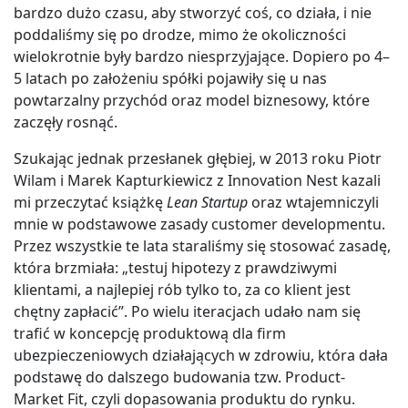
bardzo dużo czasu, aby stworzyć coś, co działa, i nie
poddaliśmy się po drodze, mimo że okoliczności
wielokrotnie były bardzo niesprzyjające. Dopiero po 4–
5 latach po założeniu spółki pojawiły się u nas
powtarzalny przychód oraz model biznesowy, które
zaczęły rosnąć.
Szukając jednak przesłanek głębiej, w 2013 roku Piotr
Wilam i Marek Kapturkiewicz z Innovation Nest kazali
mi przeczytać książkę
Lean Startup
oraz wtajemniczyli
mnie w podstawowe zasady customer developmentu.
Przez wszystkie te lata staraliśmy się stosować zasadę,
która brzmiała: „testuj hipotezy z prawdziwymi
klientami, a najlepiej rób tylko to, za co klient jest
chętny zapłacić”. Po wielu iteracjach udało nam się
trafić w koncepcję produktową dla firm
ubezpieczeniowych działających w zdrowiu, która dała
podstawę do dalszego budowania tzw. Product-
Market Fit, czyli dopasowania produktu do rynku.