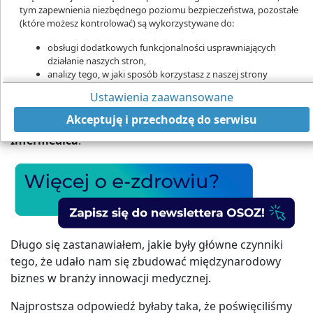
tym zapewnienia niezbędnego poziomu bezpieczeństwa, pozostałe
(które możesz kontrolować) są wykorzystywane do:
Infermedica pozyskała finansowanie w kwocie łącznej około 50 milionów
obsługi dodatkowych funkcjonalności usprawniających
USD
działanie naszych stron,
System AI do wstępnej oceny symptomów polskiego
analizy tego, w jaki sposób korzystasz z naszej strony
marketingu bezpośredniego,
startupu Intermedica osiągnął bezprecedensowy
Ustawienia zaawansowane
udostępniania funkcji mediów społecznościowych.
międzynarodowy sukces. Jak to się udało? O to
Kliknij „Akceptuję i przechodzę do strony”, aby wyrazić zgodę
Akceptuję i przechodzę do serwisu
pytamy Piotra Orzechowskiego, założyciela i CEO
na przetwarzanie przez nas i naszych partnerów Twoich
Infermedica
.
danych w powyższych celach.
Pamiętaj, że wyrażenie zgody jest dobrowolne, a wyrażoną zgodę
możesz w każdej chwili cofnąć, możesz też wycofać zgodę na
przetwarzanie Twoich danych tylko w niektórych celach. Jeżeli
chcesz dowiedzieć się więcej lub chcesz przeprowadzić konfigurację
szczegółową - możesz tego dokonać za pomocą „Ustawień
zaawansowanych”.
Długo się zastanawiałem, jakie były główne czynniki
Więcej informacji na temat wykorzystywania narzędzi zewnętrznych
tego, że udało nam się zbudować międzynarodowy
na naszych stronach znajdziesz w
Polityce cookies
.
biznes w branży innowacji medycznej.
Najprostsza odpowiedź byłaby taka, że poświęciliśmy