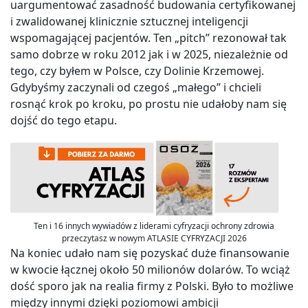
uargumentować zasadność budowania certyfikowanej
i zwalidowanej klinicznie sztucznej inteligencji
wspomagającej pacjentów. Ten „pitch” rezonował tak
samo dobrze w roku 2012 jak i w 2025, niezależnie od
tego, czy byłem w Polsce, czy Dolinie Krzemowej.
Gdybyśmy zaczynali od czegoś „małego” i chcieli
rosnąć krok po kroku, po prostu nie udałoby nam się
dojść do tego etapu.
Ten i 16 innych wywiadów z liderami cyfryzacji ochrony zdrowia
przeczytasz w nowym ATLASIE CYFRYZACJI 2026
Na koniec udało nam się pozyskać duże finansowanie
w kwocie łącznej około 50 milionów dolarów. To wciąż
dość sporo jak na realia firmy z Polski. Było to możliwe
między innymi dzięki poziomowi ambicji