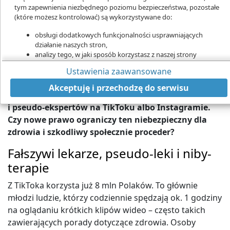
tym zapewnienia niezbędnego poziomu bezpieczeństwa, pozostałe
(które możesz kontrolować) są wykorzystywane do:
obsługi dodatkowych funkcjonalności usprawniających
działanie naszych stron,
analizy tego, w jaki sposób korzystasz z naszej strony
W internecie mnoży się od specjalistów udających. Nowe prawo ma pomóc
marketingu bezpośredniego,
Ustawienia zaawansowane
w walce z nimi
udostępniania funkcji mediów społecznościowych.
Młodzi ludzie często kierują się poradami
Kliknij „Akceptuję i przechodzę do strony”, aby wyrazić zgodę
Akceptuję i przechodzę do serwisu
na przetwarzanie przez nas i naszych partnerów Twoich
promowanymi przez zdrowotnych influencerów
danych w powyższych celach.
i pseudo-ekspertów na TikToku albo Instagramie.
Czy nowe prawo ograniczy ten niebezpieczny dla
Pamiętaj, że wyrażenie zgody jest dobrowolne, a wyrażoną zgodę
możesz w każdej chwili cofnąć, możesz też wycofać zgodę na
zdrowia i szkodliwy społecznie proceder?
przetwarzanie Twoich danych tylko w niektórych celach. Jeżeli
Fałszywi lekarze, pseudo-leki i niby-
chcesz dowiedzieć się więcej lub chcesz przeprowadzić konfigurację
szczegółową - możesz tego dokonać za pomocą „Ustawień
terapie
zaawansowanych”.
Z TikToka korzysta już 8 mln Polaków. To głównie
Więcej informacji na temat wykorzystywania narzędzi zewnętrznych
młodzi ludzie, którzy codziennie spędzają ok. 1 godziny
na naszych stronach znajdziesz w
Polityce cookies
.
na oglądaniu krótkich klipów wideo – często takich
zawierających porady dotyczące zdrowia. Osoby