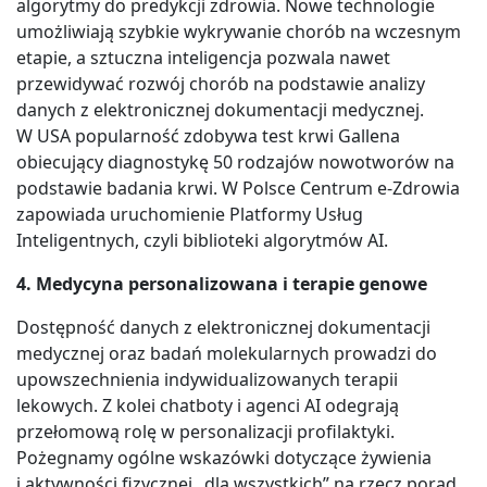
algorytmy do predykcji zdrowia. Nowe technologie
umożliwiają szybkie wykrywanie chorób na wczesnym
etapie, a sztuczna inteligencja pozwala nawet
przewidywać rozwój chorób na podstawie analizy
danych z elektronicznej dokumentacji medycznej.
W USA popularność zdobywa test krwi Gallena
obiecujący diagnostykę 50 rodzajów nowotworów na
podstawie badania krwi. W Polsce Centrum e-Zdrowia
zapowiada uruchomienie Platformy Usług
Inteligentnych, czyli biblioteki algorytmów AI.
4. Medycyna personalizowana i terapie genowe
Dostępność danych z elektronicznej dokumentacji
medycznej oraz badań molekularnych prowadzi do
upowszechnienia indywidualizowanych terapii
lekowych. Z kolei chatboty i agenci AI odegrają
przełomową rolę w personalizacji profilaktyki.
Pożegnamy ogólne wskazówki dotyczące żywienia
i aktywności fizycznej „dla wszystkich” na rzecz porad