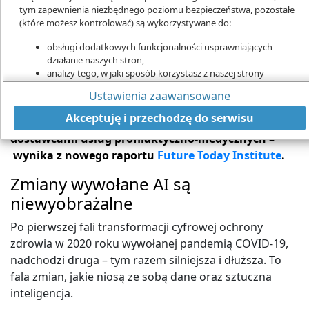
tym zapewnienia niezbędnego poziomu bezpieczeństwa, pozostałe
(które możesz kontrolować) są wykorzystywane do:
obsługi dodatkowych funkcjonalności usprawniających
Raport Future Today Institute co roku przygląda się z bliska trendom w
działanie naszych stron,
technologiach dla ochrony zdrowia. W tym roku dominującym tematem jest
analizy tego, w jaki sposób korzystasz z naszej strony
intensywne wykorzystane danych w profilaktyce, diagnostyce i leczeniu
marketingu bezpośredniego,
Formułuje się nowy porządek w ochronie zdrowia,
Ustawienia zaawansowane
udostępniania funkcji mediów społecznościowych.
gdzie AI na dobre wchodzi do gabinetu lekarskiego,
Kliknij „Akceptuję i przechodzę do strony”, aby wyrazić zgodę
Akceptuję i przechodzę do serwisu
a firmy takie jak Apple czy Google stają się neo-
na przetwarzanie przez nas i naszych partnerów Twoich
dostawcami usług profilaktyczno-medycznych –
danych w powyższych celach.
wynika z nowego raportu
Future Today Institute
.
Pamiętaj, że wyrażenie zgody jest dobrowolne, a wyrażoną zgodę
możesz w każdej chwili cofnąć, możesz też wycofać zgodę na
Zmiany wywołane AI są
przetwarzanie Twoich danych tylko w niektórych celach. Jeżeli
niewyobrażalne
chcesz dowiedzieć się więcej lub chcesz przeprowadzić konfigurację
szczegółową - możesz tego dokonać za pomocą „Ustawień
Po pierwszej fali transformacji cyfrowej ochrony
zaawansowanych”.
zdrowia w 2020 roku wywołanej pandemią COVID-19,
Więcej informacji na temat wykorzystywania narzędzi zewnętrznych
nadchodzi druga – tym razem silniejsza i dłuższa. To
na naszych stronach znajdziesz w
Polityce cookies
.
fala zmian, jakie niosą ze sobą dane oraz sztuczna
inteligencja.