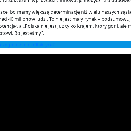
ko i z sukcesem wprowadzić innowacje medyczne o odpowied
ce, bo mamy większą determinację niż wielu naszych sąsiad
ad 40 milionów ludzi. To nie jest mały rynek – podsumowuj
ncjał, a „Polska nie jest już tylko krajem, który goni, al
gotowi. Bo jesteśmy”.
aczego nie o profilaktyce?