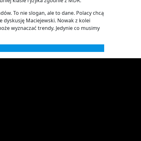
niej klasie ryzyka zgodnie z MDR.
ów. To nie slogan, ale to dane. Polacy chcą
e dyskusję Maciejewski. Nowak z kolei
e może wyznaczać trendy. Jedynie co musimy