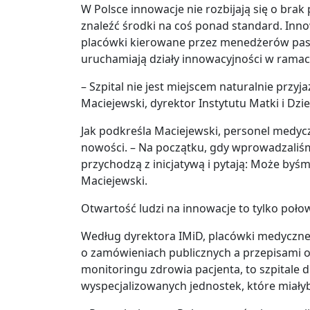
W Polsce innowacje nie rozbijają się o brak
znaleźć środki na coś ponad standard. Inn
placówki kierowane przez menedżerów pasj
uruchamiają działy innowacyjności w ramach 
– Szpital nie jest miejscem naturalnie prz
Maciejewski, dyrektor Instytutu Matki i Dzie
Jak podkreśla Maciejewski, personel medycz
nowości. – Na początku, gdy wprowadzaliśmy
przychodzą z inicjatywą i pytają: Może by
Maciejewski.
Otwartość ludzi na innowacje to tylko poło
Według dyrektora IMiD, placówki medyczne 
o zamówieniach publicznych a przepisami o 
monitoringu zdrowia pacjenta, to szpitale d
wyspecjalizowanych jednostek, które miały