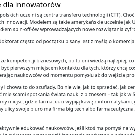
e dla innowatorów
skich uczelni są centra transferu technologii (CTT). Choć 
h innowacji. Modelem są takie amerykańskie uczelnie jak U
ródłem spin-off-ów wprowadzających nowe rozwiązania cyfr
orat często od początku pisany jest z myślą o komercjaliza
 kompetencji biznesowych, bo to oni wiedzą najlepiej, co 
 być pierwszym miejscem kontaktu dla tych, którzy chcą coś 
pierając naukowców od momentu pomysłu aż do wejścia pro
 i chowa to do szuflady. Bo nie wie, jak to sprzedać, jak c
 miejscami spotkania świata nauki z biznesem – tak jak w S
emy miejsc, gdzie farmaceuci wypiją kawę z informatykami,
ny ulicy swoje biuro ma firma big tech albo farmaceutyczna
ż aktywnie edukować naukowców. Jeśli ktoś ma pomysł na 