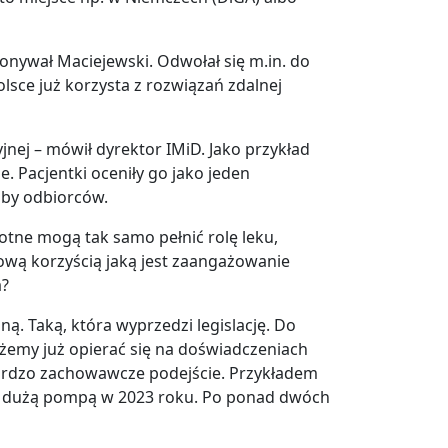
onywał Maciejewski. Odwołał się m.in. do
lsce już korzysta z rozwiązań zdalnej
jnej – mówił dyrektor IMiD. Jako przykład
e. Pacjentki oceniły go jako jeden
zby odbiorców.
otne mogą tak samo pełnić rolę leku,
ową korzyścią jaką jest zaangażowanie
a?
ą. Taką, która wyprzedzi legislację. Do
żemy już opierać się na doświadczeniach
 bardzo zachowawcze podejście. Przykładem
o z dużą pompą w 2023 roku. Po ponad dwóch