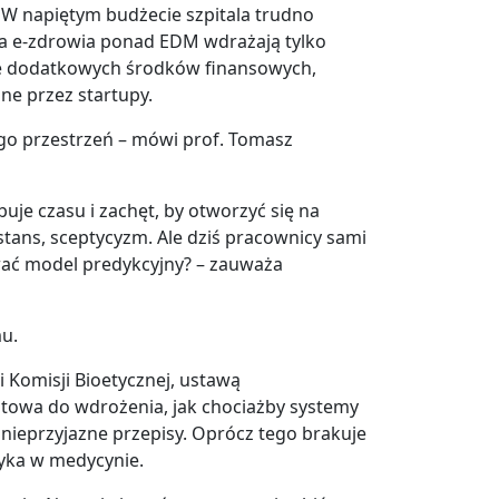
. W napiętym budżecie szpitala trudno
ia e-zdrowia ponad EDM wdrażają tylko
ie dodatkowych środków finansowych,
ne przez startupy.
ego przestrzeń – mówi prof. Tomasz
je czasu i zachęt, by otworzyć się na
stans, sceptycyzm. Ale dziś pracownicy sami
wać model predykcyjny? – zauważa
mu.
Komisji Bioetycznej, ustawą
gotowa do wdrożenia, jak chociażby systemy
z nieprzyjazne przepisy. Oprócz tego brakuje
zyka w medycynie.