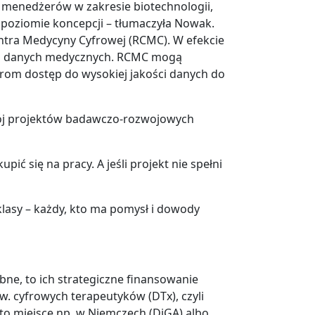
y menedżerów w zakresie biotechnologii,
a poziomie koncepcji – tłumaczyła Nowak.
ntra Medycyny Cyfrowej (RCMC). W efekcie
ych danych medycznych. RCMC mogą
orom dostęp do wysokiej jakości danych do
zwój projektów badawczo-rozwojowych
ić się na pracy. A jeśli projekt nie spełni
klasy – każdy, kto ma pomysł i dowody
ebne, to ich strategiczne finansowanie
w. cyfrowych terapeutyków (DTx), czyli
to miejsce np. w Niemczech (DiGA) albo