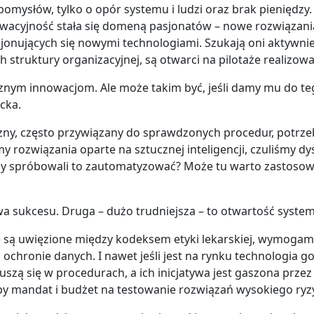
 pomysłów, tylko o opór systemu i ludzi oraz brak pieniędzy
owacyjność stała się domeną pasjonatów – nowe rozwiązan
onujących się nowymi technologiami. Szukają oni aktywn
struktury organizacyjnej, są otwarci na pilotaże realizowa
yjaznym innowacjom. Ale może takim być, jeśli damy mu do t
cka.
ny, często przywiązany do sprawdzonych procedur, potrzebu
 rozwiązania oparte na sztucznej inteligencji, czuliśmy dy
śmy spróbowali to zautomatyzować? Może tu warto zastoso
wa sukcesu. Druga – dużo trudniejsza – to otwartość syste
są uwięzione między kodeksem etyki lekarskiej, wymogami 
ochronie danych. I nawet jeśli jest na rynku technologia 
uszą się w procedurach, a ich inicjatywa jest gaszona prze
by mandat i budżet na testowanie rozwiązań wysokiego ry