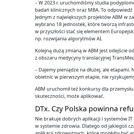
– W 2023 r. uruchomiliśmy studia podyplomo
badań klinicznych oraz MBA. To odpowiedź n
Jednym z największych projektów ABM w za
wybrano 18 jednostek, które tworzą infra
w przyszłości stać się elementem Europejs
np. rozwijania algorytmów AI.
Kolejną dużą zmianą w ABM jest odejście o
z obszaru medycyny translacyjnej TransMed
– Dajemy pieniądze na dłużej, ale etapami. Na
obietnic w pierwszym etapie, nie ryzykuje
ABM uruchomił też konkursy dla przemysłu n
skuteczności, może aplikować.
DTx. Czy Polska powinna ref
Nie brakuje dobrych aplikacji i systemów IT
w systemie zdrowia. Dlatego od jakiegoś cz
aplikacji zdrowotnych, które mogłyby być w