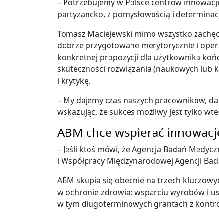
– Potrzebujemy w Polsce centrów innowacji;
partyzancko, z pomysłowością i determinacj
Tomasz Maciejewski mimo wszystko zachęca 
dobrze przygotowane merytorycznie i operacy
konkretnej propozycji dla użytkownika końc
skuteczności rozwiązania (naukowych lub 
i krytykę.
– My dajemy czas naszych pracowników, dane
wskazując, że sukces możliwy jest tylko wted
ABM chce wspierać innowacj
– Jeśli ktoś mówi, że Agencja Badań Medycz
i Współpracy Międzynarodowej Agencji Bad
ABM skupia się obecnie na trzech kluczowy
w ochronie zdrowia; wsparciu wyrobów i u
w tym długoterminowych grantach z kontro