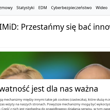
zmowy
Statystyki
EDM
Cyberbezpieczeństwo
Wideo
MiD: Przestańmy się bać inno
watność jest dla nas ważna
ą mechanizmy między innymi takie jak cookies (ciasteczka), które służą m.i
zas wizyty na naszych stronach. Powyższe mechanizmy mogą być wykorzyst
. Część z nich jest niezbędna do prawidłowego działania serwisu, w tym za