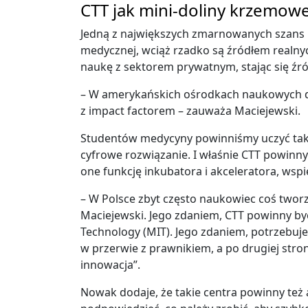
CTT jak mini-doliny krzemow
Jedną z największych zmarnowanych szans pol
medycznej, wciąż rzadko są źródłem realnyc
naukę z sektorem prywatnym, stając się ź
– W amerykańskich ośrodkach naukowych dokt
z impact factorem – zauważa Maciejewski.
Studentów medycyny powinniśmy uczyć także
cyfrowe rozwiązanie. I właśnie CTT powinny
one funkcję inkubatora i akceleratora, ws
– W Polsce zbyt często naukowiec coś tworzy
Maciejewski. Jego zdaniem, CTT powinny być
Technology (MIT). Jego zdaniem, potrzebuj
w przerwie z prawnikiem, a po drugiej stro
innowacja”.
Nowak dodaje, że takie centra powinny te