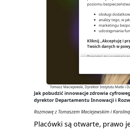
poziomu bezpieczeństwa,
obsługi dodatkowy
analizy tego, w ja
marketingu bezpo
udostępniania fu
Kliknij „Akceptuję i p
Twoich danych w powy
Pamiętaj, że wyrażenie 
na przetwarzanie Twoich 
konfigurację szczegóło
Więcej informacji na te
Tomasz Maciejewski, Dyrektor Instytutu Matki i 
Jak pobudzić innowacje zdrowia cyfroweg
dyrektor Departamentu Innowacji i Rozw
Rozmowę z Tomaszem Maciejewskim i Karoliną 
Placówki są otwarte, prawo j