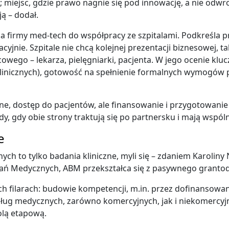
 miejsc, gdzie prawo nagnie się pod innowację, a nie odwro
ą – dodał.
firmy med-tech do współpracy ze szpitalami. Podkreśla p
jnie. Szpitale nie chcą kolejnej prezentacji biznesowej, ta
owego – lekarza, pielęgniarki, pacjenta. W jego ocenie kl
klinicznych), gotowość na spełnienie formalnych wymogów
, dostęp do pacjentów, ale finansowanie i przygotowanie p
y, gdy obie strony traktują się po partnersku i mają wspóln
e
nych to tylko badania kliniczne, myli się – zdaniem Karoli
ań Medycznych, ABM przekształca się z pasywnego granto
ch filarach: budowie kompetencji, m.in. przez dofinanso
sług medycznych, zarówno komercyjnych, jak i niekomercy
lą etapową.