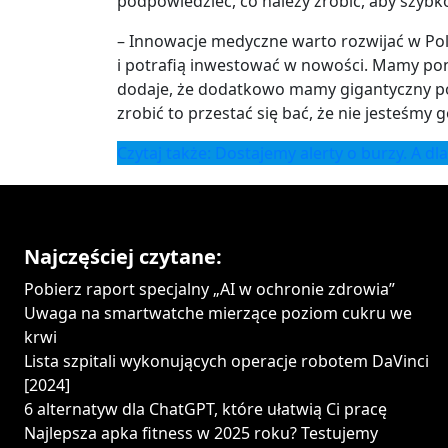
podpowiedzieć, co należy zrobić, aby szyb
– Innowacje medyczne warto rozwijać w Pols
i potrafią inwestować w nowości. Mamy pon
dodaje, że dodatkowo mamy gigantyczny pote
zrobić to przestać się bać, że nie jesteśmy 
Czytaj także: Dostajemy alerty o burzy. A dl
Najczęściej czytane:
Pobierz raport specjalny „AI w ochronie zdrowia”
Uwaga na smartwatche mierzące poziom cukru we
krwi
Lista szpitali wykonujących operacje robotem DaVinci
[2024]
6 alternatyw dla ChatGPT, które ułatwią Ci pracę
Najlepsza apka fitness w 2025 roku? Testujemy