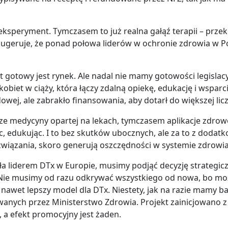
eksperyment. Tymczasem to już realna gałąź terapii – przek
sugeruje, że ponad połowa liderów w ochronie zdrowia w Po
t gotowy jest rynek. Ale nadal nie mamy gotowości legislacy
biet w ciąży, która łączy zdalną opiekę, edukację i wsparci
wej, ale zabrakło finansowania, aby dotarł do większej lic
rze medycyny opartej na lekach, tymczasem aplikacje zdrow
 edukując. I to bez skutków ubocznych, ale za to z dodatk
rozwiązania, skoro generują oszczędności w systemie zdrowi
ła liderem DTx w Europie, musimy podjąć decyzję strategiczn
. Nie musimy od razu odkrywać wszystkiego od nowa, bo mo
 nawet lepszy model dla DTx. Niestety, jak na razie mamy
ikowanych przez Ministerstwo Zdrowia. Projekt zainicjowan
e, a efekt promocyjny jest żaden.