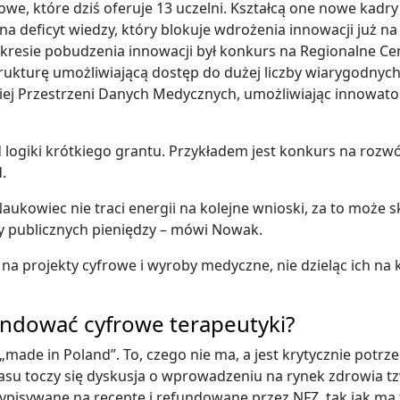
we, które dziś oferuje 13 uczelni. Kształcą one nowe kadr
a deficyt wiedzy, który blokuje wdrożenia innowacji już n
kresie pobudzenia innowacji był konkurs na Regionalne Ce
strukturę umożliwiającą dostęp do dużej liczby wiarygodn
kiej Przestrzeni Danych Medycznych, umożliwiając innowat
d logiki krótkiego grantu. Przykładem jest konkurs na ro
.
ukowiec nie traci energii na kolejne wnioski, za to może skup
my publicznych pieniędzy – mówi Nowak.
a projekty cyfrowe i wyroby medyczne, nie dzieląc ich na 
undować cyfrowe terapeutyki?
 „made in Poland”. To, czego nie ma, a jest krytycznie potrz
asu toczy się dyskusja o wprowadzeniu na rynek zdrowia tz
ypisywane na receptę i refundowane przez NFZ, tak jak ma 