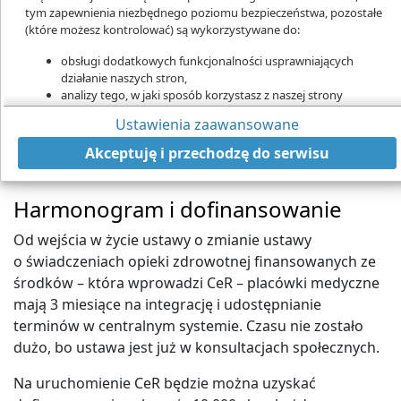
tym zapewnienia niezbędnego poziomu bezpieczeństwa, pozostałe
(które możesz kontrolować) są wykorzystywane do:
W 2025 r. CeR obejmie świadczenia realizowane w ramach kardiologii,
obsługi dodatkowych funkcjonalności usprawniających
programu profilaktyki raka szyjki macicy oraz programu profilaktyki raka
działanie naszych stron,
piersi
analizy tego, w jaki sposób korzystasz z naszej strony
Wszystko, co już wiemy na temat wdrożenia
marketingu bezpośredniego,
Ustawienia zaawansowane
Centralnej e-Rejestracji z projektu ustawy oraz
udostępniania funkcji mediów społecznościowych.
Kliknij „Akceptuję i przechodzę do strony”, aby wyrazić zgodę
odpowiedzi Centrum e-Zdrowia na pytania
Akceptuję i przechodzę do serwisu
na przetwarzanie przez nas i naszych partnerów Twoich
dostawców oprogramowania.
danych w powyższych celach.
Harmonogram i dofinansowanie
Pamiętaj, że wyrażenie zgody jest dobrowolne, a wyrażoną zgodę
możesz w każdej chwili cofnąć, możesz też wycofać zgodę na
Od wejścia w życie ustawy o zmianie ustawy
przetwarzanie Twoich danych tylko w niektórych celach. Jeżeli
o świadczeniach opieki zdrowotnej finansowanych ze
chcesz dowiedzieć się więcej lub chcesz przeprowadzić konfigurację
szczegółową - możesz tego dokonać za pomocą „Ustawień
środków – która wprowadzi CeR – placówki medyczne
zaawansowanych”.
mają 3 miesiące na integrację i udostępnianie
terminów w centralnym systemie. Czasu nie zostało
Więcej informacji na temat wykorzystywania narzędzi zewnętrznych
na naszych stronach znajdziesz w
Polityce cookies
.
dużo, bo ustawa jest już w konsultacjach społecznych.
Na uruchomienie CeR będzie można uzyskać