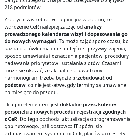
danych z lutego br., na pilotaż zdecydowało się tylko
218 podmiotów.
Z dotychczas zebranych opinii już wiadomo, że
wdrożenie CeR najlepiej zacząć od
analizy
prowadzonego kalendarza wizyt i dopasowania go
do nowych wymagań
. To może zająć sporo czasu, bo
każda placówka ma inne podejście i przyzwyczajenia,
sposób umawiania i oznaczania pacjentów, procedury
nadawania priorytetów i ustalania slotów. Czasami
może się okazać, że aktualnie prowadzony
harmonogram trzeba będzie
przebudować od
podstaw
, co nie jest łatwe, gdy terminy są umawiane
na miesiące do przodu.
Drugim elementem jest dokładne
przeszkolenie
personelu z nowych procedur rejestracji zgodnych
z CeR
. Do tego dochodzi aktualizacja oprogramowania
gabinetowego. Jeśli dostawca IT spóźni się
z dopasowaniem systemu do CeR, placówka niestety