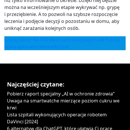
niż tylko informowanie o okresie. Dzięki niej będzie
można na wcześniejszym etapie wykrywać np. grypę
i przeziębienie. A to pozwoli na szybsze rozpoczęcie
leczenia i podjęcie decyzji o pozostaniu w domu, aby
uniknąć zarażania kolejnych osób.
Czytaj także: Na 300 dworcach kolejowych we Francji
staną gabinety telemedyczne
Najczęściej czytane:
Pobierz raport specjalny „AI w ochronie zdrowia”
Uwaga na smartwatche mierzące poziom cukru we
krwi
Lista szpitali wykonujących operacje robotem
DaVinci [2024]
6 alternatyw dla ChatGPT, które ułatwią Ci pracę