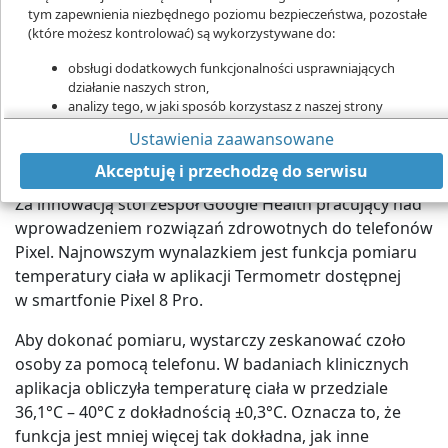
tym zapewnienia niezbędnego poziomu bezpieczeństwa, pozostałe
Pixel 8 Pro potrafi zmierzyć temperaturę ciała. Wkrótce smartfony wyprą
(które możesz kontrolować) są wykorzystywane do:
klasyczne termometry
Pixel 8 Pro od Google to pierwszy telefon który
obsługi dodatkowych funkcjonalności usprawniających
mierzy temperaturę ciała z kliniczną dokładnością.
działanie naszych stron,
Rozwiązanie zostało zatwierdzone przez
analizy tego, w jaki sposób korzystasz z naszej strony
marketingu bezpośredniego,
Amerykańską Agencję ds. Leków i Żywności (FDA).
Ustawienia zaawansowane
udostępniania funkcji mediów społecznościowych.
Telefon komórkowy z termometrem
Kliknij „Akceptuję i przechodzę do strony”, aby wyrazić zgodę
Akceptuję i przechodzę do serwisu
na przetwarzanie przez nas i naszych partnerów Twoich
danych w powyższych celach.
Za innowacją stoi zespół Google Health pracujący nad
wprowadzeniem rozwiązań zdrowotnych do telefonów
Pamiętaj, że wyrażenie zgody jest dobrowolne, a wyrażoną zgodę
Pixel. Najnowszym wynalazkiem jest funkcja pomiaru
możesz w każdej chwili cofnąć, możesz też wycofać zgodę na
przetwarzanie Twoich danych tylko w niektórych celach. Jeżeli
temperatury ciała w aplikacji Termometr dostępnej
chcesz dowiedzieć się więcej lub chcesz przeprowadzić konfigurację
w smartfonie Pixel 8 Pro.
szczegółową - możesz tego dokonać za pomocą „Ustawień
zaawansowanych”.
Aby dokonać pomiaru, wystarczy zeskanować czoło
osoby za pomocą telefonu. W badaniach klinicznych
Więcej informacji na temat wykorzystywania narzędzi zewnętrznych
na naszych stronach znajdziesz w
Polityce cookies
.
aplikacja obliczyła temperaturę ciała w przedziale
36,1°C – 40°C z dokładnością ±0,3°C. Oznacza to, że
funkcja jest mniej więcej tak dokładna, jak inne