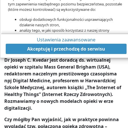
tym zapewnienia niezbędnego poziomu bezpieczeństwa, pozostałe
(które możesz kontrolować) są wykorzystywane do:
obsługi dodatkowych funkcjonalności usprawniających
działanie naszych stron,
analizy tego, w jaki sposób korzystasz z naszej strony
marketingu bezpośredniego,
Ustawienia zaawansowane
udostępniania funkcji mediów społecznościowych.
Dr Joseph Kvedar jest profesorem w Harvard Medical
Kliknij „Akceptuję i przechodzę do strony”, aby wyrazić zgodę
Akceptuję i przechodzę do serwisu
na przetwarzanie przez nas i naszych partnerów Twoich
School
danych w powyższych celach.
Dr Joseph C. Kvedar jest doradcą ds. wirtualnej
opieki w szpitalu Mass General Brigham (USA),
Pamiętaj, że wyrażenie zgody jest dobrowolne, a wyrażoną zgodę
możesz w każdej chwili cofnąć, możesz też wycofać zgodę na
redaktorem naczelnym prestiżowego czasopisma
przetwarzanie Twoich danych tylko w niektórych celach. Jeżeli
npj Digital Medicine, profesorem w Harwardzkiej
chcesz dowiedzieć się więcej lub chcesz przeprowadzić konfigurację
Szkole Medycznej, autorem książki „The Internet of
szczegółową - możesz tego dokonać za pomocą „Ustawień
Healthy Things” (Internet Rzeczy Zdrowotnych).
zaawansowanych”.
Rozmawiamy o nowych modelach opieki w erze
Więcej informacji na temat wykorzystywania narzędzi zewnętrznych
digitalizacji.
na naszych stronach znajdziesz w
Polityce cookies
.
Czy mógłby Pan wyjaśnić, jak w praktyce powinna
wyglądać tzw. połączona opieka zdrowotna –