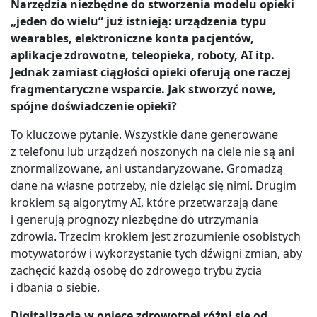
Narzędzia niezbędne do stworzenia modelu opieki
„jeden do wielu” już istnieją: urządzenia typu
wearables, elektroniczne konta pacjentów,
aplikacje zdrowotne, teleopieka, roboty, AI itp.
Jednak zamiast ciągłości opieki oferują one raczej
fragmentaryczne wsparcie. Jak stworzyć nowe,
spójne doświadczenie opieki?
To kluczowe pytanie. Wszystkie dane generowane
z telefonu lub urządzeń noszonych na ciele nie są ani
znormalizowane, ani ustandaryzowane. Gromadzą
dane na własne potrzeby, nie dzieląc się nimi. Drugim
krokiem są algorytmy AI, które przetwarzają dane
i generują prognozy niezbędne do utrzymania
zdrowia. Trzecim krokiem jest zrozumienie osobistych
motywatorów i wykorzystanie tych dźwigni zmian, aby
zachęcić każdą osobę do zdrowego trybu życia
i dbania o siebie.
Digitalizacja w opiece zdrowotnej różni się od