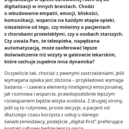
digitalizacji w innych branżach. Chodzi
o wbudowanie empatii, emocji, bliskości,
komunikacji, wsparcia na każdym etapie opieki,
niezależnie od tego, czy mówimy o pacjentach
z chorobami przewlekłymi, czy o osobach starszych.
Czy uważa Pan, że teleopieka, napędzana
automatyzacją, może zaoferować lepsze
doświadczenie niż wizyty w gabinecie lekarskim,
które cechuje zupełnie inna dynamika?
Oczywiście tak, chociaż z pewnymi zastrzeżeniami. Jeśli
wymagana opieka jest złożona – przykładowo wymaga
badania – i zawiera elementy inteligencji emocjonalnej,
jak rozmowa i wsparcie, prawdopodobnie lepszym
rozwiązaniem będzie wizyta osobista. Z drugiej strony,
jeśli są to rutynowe, proste decyzje, a pacjent od
dłuższego czasu korzysta z usług u danego
świadczeniodawcy, podejście „digital-first” preferujące
kontakt cyfrowy będzie lepszą opcją.