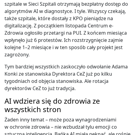
szpitale w Sieci Szpitali otrzymają bezpłatny dostęp do
algorytmów AI w diagnostyce. I tyle. Wszyscy czekają,
także szpitale, które dostały z KPO pieniądze na
digitalizację. Z początkiem listopada Centrum e-
Zdrowia ogłosiło przetargi na PUI. Z końcem miesiąca
wpłynęło już 6 protestów. Ich rozstrzygnięcie zajmie
kolejne 1–2 miesiące i w ten sposób cały projekt jest
zagrożony.
Tym bardziej wszystkich zaskoczyło odwołanie Adama
Konki ze stanowiska Dyrektora CeZ już po kilku
tygodniach od objęcia stanowiska. Ale rotacja
dyrektorów CeZ to już tradycja.
AI wdziera się do zdrowia ze
wszystkich stron
Żaden inny temat – może poza wynagrodzeniami
w ochronie zdrowia – nie wzbudzał tylu emocji co
sztuczna inteligencja. Bańka AI miała pęknąć, ale rośnie