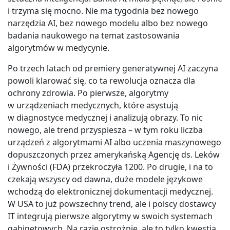
i trzyma się mocno. Nie ma tygodnia bez nowego
narzędzia AI, bez nowego modelu albo bez nowego
badania naukowego na temat zastosowania
algorytmów w medycynie.
Po trzech latach od premiery generatywnej AI zaczyna
powoli klarować się, co ta rewolucja oznacza dla
ochrony zdrowia. Po pierwsze, algorytmy
w urządzeniach medycznych, które asystują
w diagnostyce medycznej i analizują obrazy. To nic
nowego, ale trend przyspiesza – w tym roku liczba
urządzeń z algorytmami AI albo uczenia maszynowego
dopuszczonych przez amerykańską Agencję ds. Leków
i Żywności (FDA) przekroczyła 1200. Po drugie, i na to
czekają wszyscy od dawna, duże modele językowe
wchodzą do elektronicznej dokumentacji medycznej.
W USA to już powszechny trend, ale i polscy dostawcy
IT integrują pierwsze algorytmy w swoich systemach
gabinetowych. Na razie ostrożnie, ale to tylko kwestia