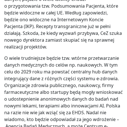
o przygotowania tzw. Podsumowania Pacjenta, które
będzie widoczne w całej UE. Według zapowiedzi,
będzie ono widoczne na Internetowym Koncie
Pacjenta (IKP). Recepty transgraniczne już w pełni
działają. Szkoda, że kiedy wyzwań przybywa, CeZ szuka
nowego dyrektora zamiast skupiać się na sprawnej
realizacji projektów.
O wiele trudniejsze będzie tzw. wtórne przetwarzanie
danych medycznych do celów np. naukowych. W tym
celu do 2029 roku ma powstać centralny hub danych
integrujący dane z różnych części systemu e-zdrowia.
Organizacje zdrowia publicznego, naukowcy, firmy
farmaceutyczne albo startupy będą mogły wnioskować
o udostepnienie anonimowych danych do badań nad
nowymi lekami, terapiami albo innowacjami AI. Polska
na razie nie wie jak wziąć się za EHDS. Nadal nie
wiadomo, kto będzie odpowiadał za jego wdrożenie –
Agencja Badań Medycznych, a może Centrum e-