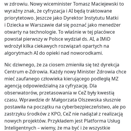
w zdrowiu. Nowy wiceminister Tomasz Maciejewski to
wyraźny znak, że cyfryzacja i AI będą traktowane
priorytetowo. Jeszcze jako Dyrektor Instytutu Matki
i Dziecka w Warszawie dał się poznać jako menedżer
otwarty na technologie. To właśnie w tej placówce
powstał pierwszy w Polsce wydział ds. AI, a IMiD
wdrożył kilka ciekawych rozwiązań opartych na
algorytmach AI do opieki nad noworodkami.
Nic dziwnego, że za ciosem zmieniła się też dyrekcja
Centrum e-Zdrowia. Każdy nowy Minister Zdrowia chce
mieć zaufanego człowieka kierującego podległą MZ
agencją odpowiedzialną za cyfryzację. Dla
obserwatorów, przetasowania w CeZ były kwestią
czasu. Wprawdzie dr Małgorzata Olszewska słusznie
postawiła na początku na cyberbezpieczeństwo, ale po
zastrzyku środków z KPO, CeZ nie nadążał z realizacją
nowych projektów. Przykładem jest Platforma Usług
Inteligentnych – wiemy, że ma być i że wszystkie