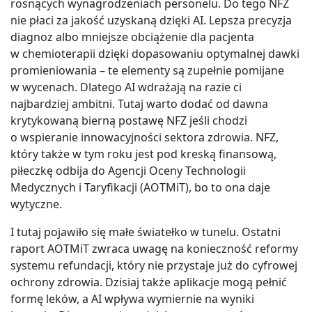
rosnących wynagrodzeniach personelu. Do tego NFZ
nie płaci za jakość uzyskaną dzięki AI. Lepsza precyzja
diagnoz albo mniejsze obciążenie dla pacjenta
w chemioterapii dzięki dopasowaniu optymalnej dawki
promieniowania – te elementy są zupełnie pomijane
w wycenach. Dlatego AI wdrażają na razie ci
najbardziej ambitni. Tutaj warto dodać od dawna
krytykowaną bierną postawę NFZ jeśli chodzi
o wspieranie innowacyjności sektora zdrowia. NFZ,
który także w tym roku jest pod kreską finansową,
piłeczkę odbija do Agencji Oceny Technologii
Medycznych i Taryfikacji (AOTMiT), bo to ona daje
wytyczne.
I tutaj pojawiło się małe światełko w tunelu. Ostatni
raport AOTMiT zwraca uwagę na konieczność reformy
systemu refundacji, który nie przystaje już do cyfrowej
ochrony zdrowia. Dzisiaj także aplikacje mogą pełnić
formę leków, a AI wpływa wymiernie na wyniki