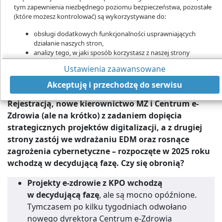
tym zapewnienia niezbędnego poziomu bezpieczeństwa, pozostałe
(które możesz kontrolować) są wykorzystywane do:
obsługi dodatkowych funkcjonalności usprawniających
działanie naszych stron,
W najbardziej decydującym momencie dla projektów e-zdrowia
analizy tego, w jaki sposób korzystasz z naszej strony
finansowanych z KPO, Centrum e-Zdrowia szuka nowego dyrektora po
marketingu bezpośredniego,
Ustawienia zaawansowane
odwołaniu Adama Konki
udostępniania funkcji mediów społecznościowych.
Rekordowa suma pieniędzy na e-zdrowie z KPO,
Kliknij „Akceptuję i przechodzę do strony”, aby wyrazić zgodę
Akceptuję i przechodzę do serwisu
na przetwarzanie przez nas i naszych partnerów Twoich
nadzieje i rozczarowania związane z Centralną e-
danych w powyższych celach.
Rejestracją, nowe kierownictwo MZ i Centrum e-
Zdrowia (ale na krótko) z zadaniem dopięcia
Pamiętaj, że wyrażenie zgody jest dobrowolne, a wyrażoną zgodę
możesz w każdej chwili cofnąć, możesz też wycofać zgodę na
strategicznych projektów digitalizacji, a z drugiej
przetwarzanie Twoich danych tylko w niektórych celach. Jeżeli
strony zastój we wdrażaniu EDM oraz rosnące
chcesz dowiedzieć się więcej lub chcesz przeprowadzić konfigurację
zagrożenia cybernetyczne – rozpoczęte w 2025 roku
szczegółową - możesz tego dokonać za pomocą „Ustawień
wchodzą w decydującą fazę. Czy się obronią?
zaawansowanych”.
Więcej informacji na temat wykorzystywania narzędzi zewnętrznych
Projekty e-zdrowie z KPO wchodzą
na naszych stronach znajdziesz w
Polityce cookies
.
w decydującą fazę
, ale są mocno opóźnione.
Tymczasem po kilku tygodniach odwołano
nowego dyrektora Centrum e-Zdrowia