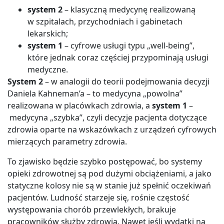
system 2
– klasyczną medycynę realizowaną
w szpitalach, przychodniach i gabinetach
lekarskich;
system 1
– cyfrowe usługi typu „well-being”,
które jednak coraz częściej przypominają usługi
medyczne.
System 2
– w analogii do teorii podejmowania decyzji
Daniela Kahneman’a – to medycyna „powolna”
realizowana w placówkach zdrowia, a
system 1
–
medycyna „szybka”, czyli decyzje pacjenta dotyczące
zdrowia oparte na wskazówkach z urządzeń cyfrowych
mierzących parametry zdrowia.
To zjawisko będzie szybko postępować, bo systemy
opieki zdrowotnej są pod dużymi obciążeniami, a jako
statyczne kolosy nie są w stanie już spełnić oczekiwań
pacjentów. Ludność starzeje się, rośnie częstość
występowania chorób przewlekłych, brakuje
pracowników służby zdrowia. Nawet jeśli wydatki na