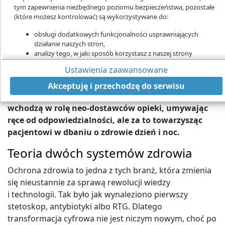
tym zapewnienia niezbędnego poziomu bezpieczeństwa, pozostałe
(które możesz kontrolować) są wykorzystywane do:
obsługi dodatkowych funkcjonalności usprawniających
Inteligentne zegarki dają nam lepszy wgląd w zdrowiu. Ale mają go też ich
działanie naszych stron,
producenci, dzięki czemu mogą budować kolejne usługi dla swoich klientów
analizy tego, w jaki sposób korzystasz z naszej strony
Technologie cyfrowe i dostęp do danych zacierają
marketingu bezpośredniego,
Ustawienia zaawansowane
granicę pomiędzy klasyczną medycyną a samo-
udostępniania funkcji mediów społecznościowych.
Kliknij „Akceptuję i przechodzę do strony”, aby wyrazić zgodę
opieką. A to oznacza, że system zdrowia czekają
Akceptuję i przechodzę do serwisu
na przetwarzanie przez nas i naszych partnerów Twoich
duże przetasowania – wielkie firmy technologiczne
danych w powyższych celach.
wchodzą w rolę neo-dostawców opieki, umywając
Pamiętaj, że wyrażenie zgody jest dobrowolne, a wyrażoną zgodę
ręce od odpowiedzialności, ale za to towarzysząc
możesz w każdej chwili cofnąć, możesz też wycofać zgodę na
pacjentowi w dbaniu o zdrowie dzień i noc.
przetwarzanie Twoich danych tylko w niektórych celach. Jeżeli
chcesz dowiedzieć się więcej lub chcesz przeprowadzić konfigurację
Teoria dwóch systemów zdrowia
szczegółową - możesz tego dokonać za pomocą „Ustawień
zaawansowanych”.
Ochrona zdrowia to jedna z tych branż, która zmienia
się nieustannie za sprawą rewolucji wiedzy
Więcej informacji na temat wykorzystywania narzędzi zewnętrznych
na naszych stronach znajdziesz w
Polityce cookies
.
i technologii. Tak było jak wynaleziono pierwszy
stetoskop, antybiotyki albo RTG. Dlatego
transformacja cyfrowa nie jest niczym nowym, choć po