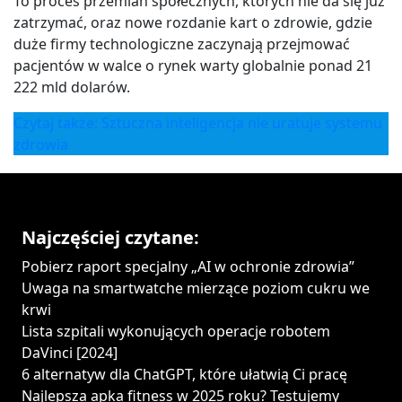
To proces przemian społecznych, których nie da się już
zatrzymać, oraz nowe rozdanie kart o zdrowie, gdzie
duże firmy technologiczne zaczynają przejmować
pacjentów w walce o rynek warty globalnie ponad 21
222 mld dolarów.
Czytaj także: Sztuczna inteligencja nie uratuje systemu
zdrowia
Najczęściej czytane:
Pobierz raport specjalny „AI w ochronie zdrowia”
Uwaga na smartwatche mierzące poziom cukru we
krwi
Lista szpitali wykonujących operacje robotem
DaVinci [2024]
6 alternatyw dla ChatGPT, które ułatwią Ci pracę
Najlepsza apka fitness w 2025 roku? Testujemy