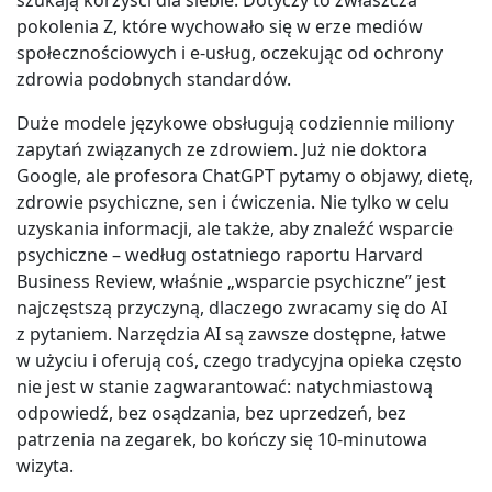
szukają korzyści dla siebie. Dotyczy to zwłaszcza
pokolenia Z, które wychowało się w erze mediów
społecznościowych i e-usług, oczekując od ochrony
zdrowia podobnych standardów.
Duże modele językowe obsługują codziennie miliony
zapytań związanych ze zdrowiem. Już nie doktora
Google, ale profesora ChatGPT pytamy o objawy, dietę,
zdrowie psychiczne, sen i ćwiczenia. Nie tylko w celu
uzyskania informacji, ale także, aby znaleźć wsparcie
psychiczne – według ostatniego raportu Harvard
Business Review, właśnie „wsparcie psychiczne” jest
najczęstszą przyczyną, dlaczego zwracamy się do AI
z pytaniem. Narzędzia AI są zawsze dostępne, łatwe
w użyciu i oferują coś, czego tradycyjna opieka często
nie jest w stanie zagwarantować: natychmiastową
odpowiedź, bez osądzania, bez uprzedzeń, bez
patrzenia na zegarek, bo kończy się 10-minutowa
wizyta.