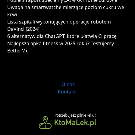
Pobierz raport specjalny „AI w ochronie zdrowia”
Uwaga na smartwatche mierzące poziom cukru we
krwi
Lista szpitali wykonujących operacje robotem
DaVinci [2024]
6 alternatyw dla ChatGPT, które ułatwią Ci pracę
Najlepsza apka fitness w 2025 roku? Testujemy
BetterMe
O nas
Kontakt