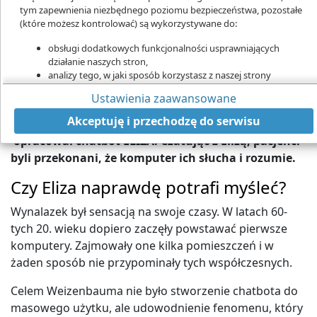
tym zapewnienia niezbędnego poziomu bezpieczeństwa, pozostałe
(które możesz kontrolować) są wykorzystywane do:
obsługi dodatkowych funkcjonalności usprawniających
działanie naszych stron,
analizy tego, w jaki sposób korzystasz z naszej strony
Chatbot ELIZA był prymitywnym systemem IT, ale ludzie i tak sądzili, że
marketingu bezpośredniego,
potrafi myśleć i czuć
Ustawienia zaawansowane
udostępniania funkcji mediów społecznościowych.
W 1966 roku Joseph Weizenbaum – informatyk
Kliknij „Akceptuję i przechodzę do strony”, aby wyrazić zgodę
Akceptuję i przechodzę do serwisu
z Massachusetts Institute of Technology MIT (USA) –
na przetwarzanie przez nas i naszych partnerów Twoich
opracował chatbot ELIZA. Czatując z Elizą, pacjenci
danych w powyższych celach.
byli przekonani, że komputer ich słucha i rozumie.
Pamiętaj, że wyrażenie zgody jest dobrowolne, a wyrażoną zgodę
możesz w każdej chwili cofnąć, możesz też wycofać zgodę na
Czy Eliza naprawdę potrafi myśleć?
przetwarzanie Twoich danych tylko w niektórych celach. Jeżeli
chcesz dowiedzieć się więcej lub chcesz przeprowadzić konfigurację
Wynalazek był sensacją na swoje czasy. W latach 60-
szczegółową - możesz tego dokonać za pomocą „Ustawień
tych 20. wieku dopiero zaczęły powstawać pierwsze
zaawansowanych”.
komputery. Zajmowały one kilka pomieszczeń i w
Więcej informacji na temat wykorzystywania narzędzi zewnętrznych
żaden sposób nie przypominały tych współczesnych.
na naszych stronach znajdziesz w
Polityce cookies
.
Celem Weizenbauma nie było stworzenie chatbota do
masowego użytku, ale udowodnienie fenomenu, który