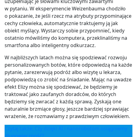
uzupełniając je słowami kluczowymi zawartymi
w pytaniu. W eksperymencie Weizenbauma chodziło
o pokazanie, że jeśli rzecz ma atrybuty przypominające
cechy człowieka, automatycznie traktujemy ją jak
obiekt myślący. Wystarczy sobie przypomnieć, kiedy
ostatnio mówiliśmy do komputera, przeklinaliśmy na
smartfona albo inteligentny odkurzacz.
W najbliższych latach można się spodziewać rozwoju
personalizowanych botów, które odpowiedzą na każde
pytanie, zarezerwują podróż albo wizytę u lekarza,
podpowiedzą co zrobić na śniadanie. Mając na uwadze
efekt Elizy można się spodziewać, że będziemy je
traktować jako zaufanych doradców, do których
będziemy się zwracać z każdą sprawą. Zyskają one
naturalnie brzmiące głosy, jeszcze bardziej sprawiając
wrażenie, że rozmawiamy z prawdziwym człowiekiem.
Czytaj także: Czy dzięki AI i nanorobotom osiągniemy
długowieczność?