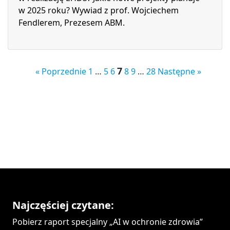
w 2025 roku? Wywiad z prof. Wojciechem
Fendlerem, Prezesem ABM.
7
« Poprzednie
1
…
5
6
8
9
…
28
Następne »
Najczęściej czytane:
Pobierz raport specjalny „AI w ochronie zdrowia”