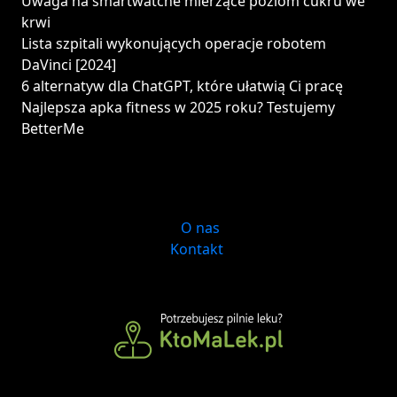
Uwaga na smartwatche mierzące poziom cukru we
krwi
Lista szpitali wykonujących operacje robotem
DaVinci [2024]
6 alternatyw dla ChatGPT, które ułatwią Ci pracę
Najlepsza apka fitness w 2025 roku? Testujemy
BetterMe
O nas
Kontakt