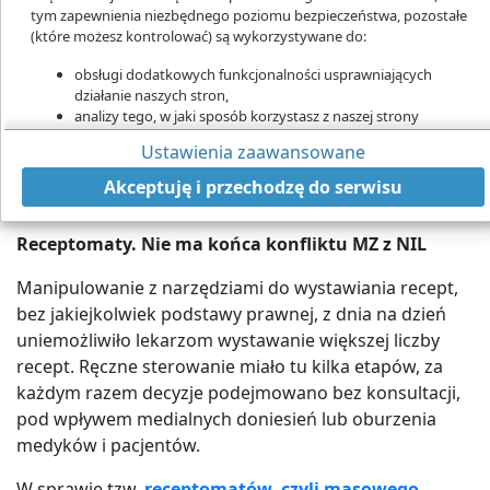
tym zapewnienia niezbędnego poziomu bezpieczeństwa, pozostałe
(które możesz kontrolować) są wykorzystywane do:
Mimo wakacji, w e-zdrowiu dużo się dzieje
obsługi dodatkowych funkcjonalności usprawniających
Burza w sprawie receptomatów,
działanie naszych stron,
analizy tego, w jaki sposób korzystasz z naszej strony
cyberbezpieczeństwo, refundacja dla nowych
marketingu bezpośredniego,
zabiegów robotyki medycznej, awaria systemu e-
Ustawienia zaawansowane
udostępniania funkcji mediów społecznościowych.
zdrowia, e-konsylium, IPOM w dokumentacji
Kliknij „Akceptuję i przechodzę do strony”, aby wyrazić zgodę
Akceptuję i przechodzę do serwisu
medycznej
.
na przetwarzanie przez nas i naszych partnerów Twoich
danych w powyższych celach.
Receptomaty. Nie ma końca konfliktu MZ z NIL
Pamiętaj, że wyrażenie zgody jest dobrowolne, a wyrażoną zgodę
możesz w każdej chwili cofnąć, możesz też wycofać zgodę na
Manipulowanie z narzędziami do wystawiania recept,
przetwarzanie Twoich danych tylko w niektórych celach. Jeżeli
bez jakiejkolwiek podstawy prawnej, z dnia na dzień
chcesz dowiedzieć się więcej lub chcesz przeprowadzić konfigurację
uniemożliwiło lekarzom wystawanie większej liczby
szczegółową - możesz tego dokonać za pomocą „Ustawień
zaawansowanych”.
recept. Ręczne sterowanie miało tu kilka etapów, za
każdym razem decyzje podejmowano bez konsultacji,
Więcej informacji na temat wykorzystywania narzędzi zewnętrznych
pod wpływem medialnych doniesień lub oburzenia
na naszych stronach znajdziesz w
Polityce cookies
.
medyków i pacjentów.
W sprawie tzw.
receptomatów, czyli masowego