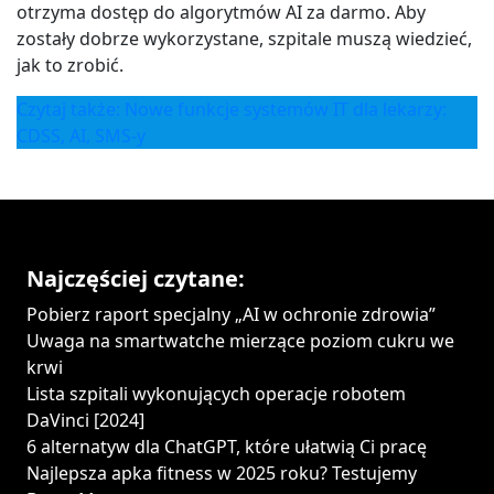
otrzyma dostęp do algorytmów AI za darmo. Aby
zostały dobrze wykorzystane, szpitale muszą wiedzieć,
jak to zrobić.
Czytaj także: Nowe funkcje systemów IT dla lekarzy:
CDSS, AI, SMS-y
Najczęściej czytane:
Pobierz raport specjalny „AI w ochronie zdrowia”
Uwaga na smartwatche mierzące poziom cukru we
krwi
Lista szpitali wykonujących operacje robotem
DaVinci [2024]
6 alternatyw dla ChatGPT, które ułatwią Ci pracę
Najlepsza apka fitness w 2025 roku? Testujemy