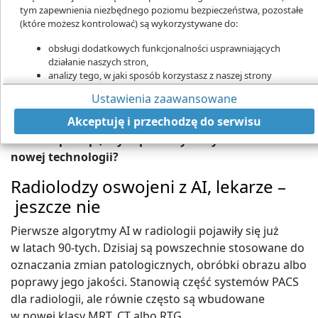
tym zapewnienia niezbędnego poziomu bezpieczeństwa, pozostałe
(które możesz kontrolować) są wykorzystywane do:
AI jest kolejnym narzędziem w rękach lekarza, a nie jego zamiennikiem. Z
obsługi dodatkowych funkcjonalności usprawniających
jedną uwagą – to narzędzie o ogromnych możliwościach
działanie naszych stron,
Potencjał sztucznej inteligencji jest ogromny: AI
analizy tego, w jaki sposób korzystasz z naszej strony
może być drugą parą oczu lekarza i wyręczyć go
marketingu bezpośredniego,
Ustawienia zaawansowane
udostępniania funkcji mediów społecznościowych.
w wielu obowiązkach administracyjnych. Ale
Kliknij „Akceptuję i przechodzę do strony”, aby wyrazić zgodę
Akceptuję i przechodzę do serwisu
równie duże jak nadzieje są obawy. Czy ochrona
na przetwarzanie przez nas i naszych partnerów Twoich
zdrowia prześpi, czy w pełni wykorzysta możliwości
danych w powyższych celach.
nowej technologii?
Pamiętaj, że wyrażenie zgody jest dobrowolne, a wyrażoną zgodę
możesz w każdej chwili cofnąć, możesz też wycofać zgodę na
Radiolodzy oswojeni z AI, lekarze –
przetwarzanie Twoich danych tylko w niektórych celach. Jeżeli
jeszcze nie
chcesz dowiedzieć się więcej lub chcesz przeprowadzić konfigurację
szczegółową - możesz tego dokonać za pomocą „Ustawień
Pierwsze algorytmy AI w radiologii pojawiły się już
zaawansowanych”.
w latach 90-tych. Dzisiaj są powszechnie stosowane do
Więcej informacji na temat wykorzystywania narzędzi zewnętrznych
oznaczania zmian patologicznych, obróbki obrazu albo
na naszych stronach znajdziesz w
Polityce cookies
.
poprawy jego jakości. Stanowią część systemów PACS
dla radiologii, ale równie często są wbudowane
w nowej klasy MRT, CT albo RTG.