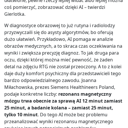
ułatwione, pewne rzeczy lepiej widać albo lepiej można
coś pomierzyć, zobrazować dzięki AI – twierdzi
Gierlotka.
W diagnostyce obrazowej to już rutyna i radiolodzy
przyzwyczaili się do asysty algorytmów, bo oferują
dużo ułatwień. Przykładowo, AI pomaga w analizie
obrazów medycznych, a to skraca czas oczekiwania na
wyniki i zwiększa precyzję diagnoz. To jak druga para
oczu, dzięki której można mieć pewność, że żaden
detal na zdjęciu RTG nie został przeoczony. A to z kolei
daje duży komfort psychiczny dla przedstawicieli tego
bardzo odpowiedzialnego zawodu. Joanna
Miłachowska, prezes Siemens Healthineers Poland,
podaje konkretne liczby:
rezonans magnetyczny
mózgu trwa obecnie za sprawą AI 12 minut zamiast
25 minut, a badanie kolana – zamiast 25 minut,
tylko 10 minut
. Do tego AI może bez problemu
przeanalizować wyniki rezonansu magnetycznego