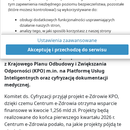
tym zapewnienia niezbędnego poziomu bezpieczeństwa, pozostałe
(które możesz kontrolować) są wykorzystywane do:
obsługi dodatkowych funkcjonalności usprawniających
działanie naszych stron,
analizy tego, w jaki sposób korzystasz z naszej strony
marketingu bezpośredniego,
Ustawienia zaawansowane
udostępniania funkcji mediów społecznościowych.
Pieniądze z KPO dla CeZ pomogą m.in. wdrożyć algorytmy AI, skrócić
Kliknij „Akceptuję i przechodzę do strony”, aby wyrazić zgodę
Akceptuję i przechodzę do serwisu
kolejki i poprawić bezpieczeństwo danych medycznych.
na przetwarzanie przez nas i naszych partnerów Twoich
Centrum e-Zdrowia otrzyma ponad 1,2 mld zł
danych w powyższych celach.
z Krajowego Planu Odbudowy i Zwiększania
Pamiętaj, że wyrażenie zgody jest dobrowolne, a wyrażoną zgodę
Odporności (KPO) m.in. na Platformę Usług
możesz w każdej chwili cofnąć, możesz też wycofać zgodę na
Inteligentnych oraz cyfryzację dokumentacji
przetwarzanie Twoich danych tylko w niektórych celach. Jeżeli
medycznej.
chcesz dowiedzieć się więcej lub chcesz przeprowadzić konfigurację
szczegółową - możesz tego dokonać za pomocą „Ustawień
Komitet ds. Cyfryzacji przyjął projekt e-Zdrowie KPO,
zaawansowanych”.
dzięki czemu Centrum e-Zdrowia otrzyma wsparcie
Więcej informacji na temat wykorzystywania narzędzi zewnętrznych
finansowe w kwocie 1,256 mld zł. Projekty będą
na naszych stronach znajdziesz w
Polityce cookies
.
realizowane do końca pierwszego kwartału 2026 r.
Centrum e-Zdrowia podało, na jakie projekty pójdą te