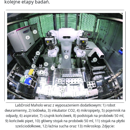
kolejne etapy badań.
LabDroid Maholo wraz z wyposażeniem dodatkowym: 1) robot
dwuramienny, 2) lodówka, 3) inkubator CO2, 4) mikropipety, 5) pojemnik na
odpady, 6) aspirator, 7) czujnik końcówek, 8) podstojak na probówki 50 ml,
9) końcówki pipet, 10) główny stojak na probówki 50 ml, 11) stojak na płytki
sześciodołkowe, 12) łaźnia sucha oraz 13) mikroskop. Zdjęcie: