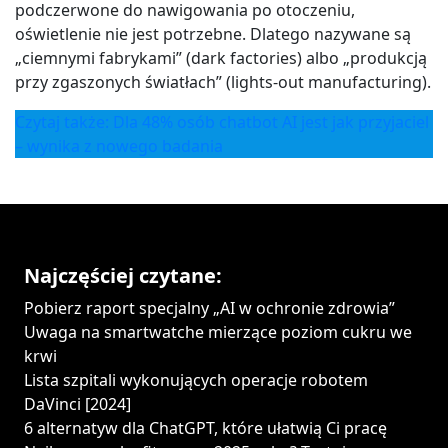
podczerwone do nawigowania po otoczeniu,
oświetlenie nie jest potrzebne. Dlatego nazywane są
„ciemnymi fabrykami” (dark factories) albo „produkcją
przy zgaszonych światłach” (lights-out manufacturing).
Czytaj także: Dla 48% osób chatbot AI jest jak przyjaciel
– wynika z nowego badania
Najczęściej czytane:
Pobierz raport specjalny „AI w ochronie zdrowia”
Uwaga na smartwatche mierzące poziom cukru we
krwi
Lista szpitali wykonujących operacje robotem
DaVinci [2024]
6 alternatyw dla ChatGPT, które ułatwią Ci pracę