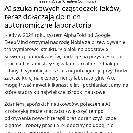
ResearchGate (Creative Commons)
AI szuka nowych cząsteczek leków,
teraz dołączają do nich
autonomiczne laboratoria
Kiedy w 2024 roku system AlphaFold od Google
DeepMind otrzymał nagrodę Nobla za przewidywanie
trójwymiarowej struktury białek na podstawie
sekwencji aminokwasów, nadzieje na przyspieszenie
prac nad lekami stały się w końcu realne. Jednak po
udanych symulacjach sztucznej inteligencji, przychodzi
zawsze kolej na eksperymenty laboratoryjne. A te
mogą trwać nawet kilkanaście lat i pochłaniać sumy, na
które stać tylko największe ośrodki naukowe.
Zdaniem japońskich naukowców, połączenie AI
z robotyką może znacząco zwiększyć tempo
odkrywania nowych terapii oraz ograniczyć liczbę
błędów – roboty pracują 24 godziny na dobę, nie
męczą się i wykonują zadania z wysoką precyzją.