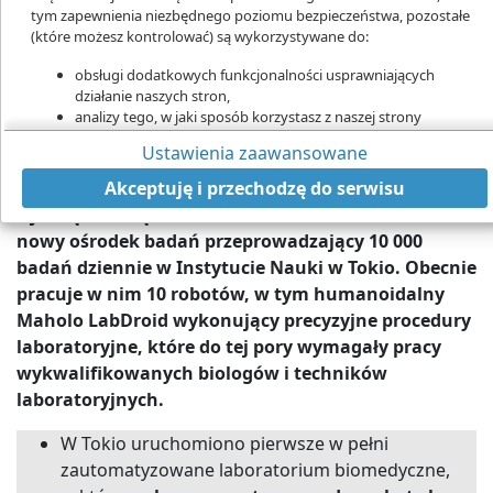
tym zapewnienia niezbędnego poziomu bezpieczeństwa, pozostałe
(które możesz kontrolować) są wykorzystywane do:
obsługi dodatkowych funkcjonalności usprawniających
działanie naszych stron,
analizy tego, w jaki sposób korzystasz z naszej strony
marketingu bezpośredniego,
Człowiek będzie projektował badania i analizował wyniki. Robot zajmie się
Ustawienia zaawansowane
udostępniania funkcji mediów społecznościowych.
pracą przy probówkach
Kliknij „Akceptuję i przechodzę do strony”, aby wyrazić zgodę
Akceptuję i przechodzę do serwisu
Z pozoru to klasyczne laboratorium medyczne.
na przetwarzanie przez nas i naszych partnerów Twoich
Z jedną różnicą – nie ma w nim ludzi. Tak działa
danych w powyższych celach.
nowy ośrodek badań przeprowadzający 10 000
Pamiętaj, że wyrażenie zgody jest dobrowolne, a wyrażoną zgodę
badań dziennie w Instytucie Nauki w Tokio. Obecnie
możesz w każdej chwili cofnąć, możesz też wycofać zgodę na
pracuje w nim 10 robotów, w tym humanoidalny
przetwarzanie Twoich danych tylko w niektórych celach. Jeżeli
Maholo LabDroid wykonujący precyzyjne procedury
chcesz dowiedzieć się więcej lub chcesz przeprowadzić konfigurację
szczegółową - możesz tego dokonać za pomocą „Ustawień
laboratoryjne, które do tej pory wymagały pracy
zaawansowanych”.
wykwalifikowanych biologów i techników
laboratoryjnych.
Więcej informacji na temat wykorzystywania narzędzi zewnętrznych
na naszych stronach znajdziesz w
Polityce cookies
.
W Tokio uruchomiono pierwsze w pełni
zautomatyzowane laboratorium biomedyczne,