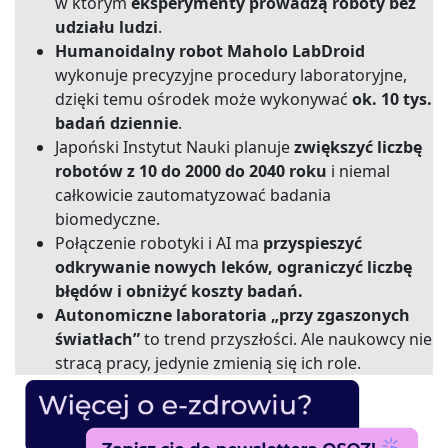
w którym
eksperymenty prowadzą roboty bez
udziału ludzi
.
Humanoidalny robot Maholo LabDroid
wykonuje precyzyjne procedury laboratoryjne,
dzięki temu ośrodek może wykonywać
ok. 10 tys.
badań dziennie
.
Japoński Instytut Nauki planuje
zwiększyć liczbę
robotów z 10 do 2000 do 2040 roku
i niemal
całkowicie zautomatyzować badania
biomedyczne.
Połączenie robotyki i AI ma
przyspieszyć
odkrywanie nowych leków, ograniczyć liczbę
błędów i obniżyć koszty badań.
Autonomiczne laboratoria „przy zgaszonych
światłach”
to trend przyszłości. Ale naukowcy nie
stracą pracy, jedynie zmienią się ich role.