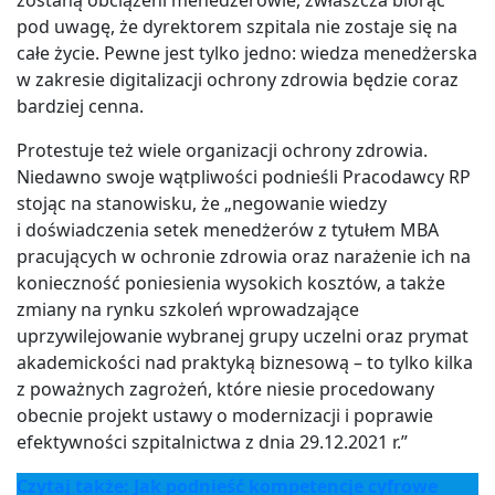
zostaną obciążeni menedżerowie, zwłaszcza biorąc
pod uwagę, że dyrektorem szpitala nie zostaje się na
całe życie. Pewne jest tylko jedno: wiedza menedżerska
w zakresie digitalizacji ochrony zdrowia będzie coraz
bardziej cenna.
Protestuje też wiele organizacji ochrony zdrowia.
Niedawno swoje wątpliwości podnieśli Pracodawcy RP
stojąc na stanowisku, że „negowanie wiedzy
i doświadczenia setek menedżerów z tytułem MBA
pracujących w ochronie zdrowia oraz narażenie ich na
konieczność poniesienia wysokich kosztów, a także
zmiany na rynku szkoleń wprowadzające
uprzywilejowanie wybranej grupy uczelni oraz prymat
akademickości nad praktyką biznesową – to tylko kilka
z poważnych zagrożeń, które niesie procedowany
obecnie projekt ustawy o modernizacji i poprawie
efektywności szpitalnictwa z dnia 29.12.2021 r.”
Czytaj także: Jak podnieść kompetencje cyfrowe