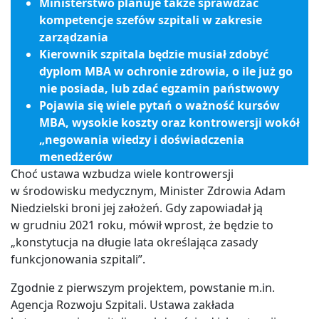
Ministerstwo planuje także sprawdzać
kompetencje szefów szpitali w zakresie
zarządzania
Kierownik szpitala będzie musiał zdobyć
dyplom MBA w ochronie zdrowia, o ile już go
nie posiada, lub zdać egzamin państwowy
Pojawia się wiele pytań o ważność kursów
MBA, wysokie koszty oraz kontrowersji wokół
„negowania wiedzy i doświadczenia
menedżerów
Choć ustawa wzbudza wiele kontrowersji
w środowisku medycznym, Minister Zdrowia Adam
Niedzielski broni jej założeń. Gdy zapowiadał ją
w grudniu 2021 roku, mówił wprost, że będzie to
„konstytucja na długie lata określająca zasady
funkcjonowania szpitali”.
Zgodnie z pierwszym projektem, powstanie m.in.
Agencja Rozwoju Szpitali. Ustawa zakłada