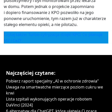
pulsoksymetry i byli monitorowani przez lekarza
w domu. Potem jednak o projekcie zapomniano
i dopiero finansowanie z KPO pozwoliło na jego
ponowne uruchomienie, tym razem już w charakterze
stałego elementu opieki, a nie pilotażu.
Czytaj także: Turbo-cyfryzacja dzięki KPO. Co planuje
MZ i CeZ?
Najczęściej czytane:
Pobierz raport specjalny „AI w ochronie zdrowia”
Uwaga na smartwatche mierzące poziom cukru we
krwi
Lista szpitali wykonujących operacje robotem
DaVinci [2024]
6 alternatyw dla ChatGPT, które ułatwią Ci pracę