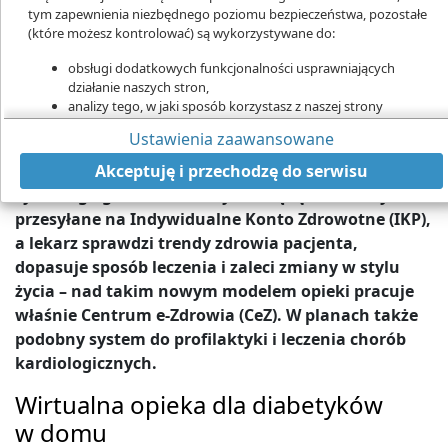
tym zapewnienia niezbędnego poziomu bezpieczeństwa, pozostałe
(które możesz kontrolować) są wykorzystywane do:
obsługi dodatkowych funkcjonalności usprawniających
działanie naszych stron,
analizy tego, w jaki sposób korzystasz z naszej strony
Dzięki DOM, lekarz sprawdzi wyniki pomiarów przesłane przez pacjenta i
marketingu bezpośredniego,
dopasuje leczenie
Ustawienia zaawansowane
udostępniania funkcji mediów społecznościowych.
Osoby chore na cukrzycę będą mogły wkrótce
Kliknij „Akceptuję i przechodzę do strony”, aby wyrazić zgodę
Akceptuję i przechodzę do serwisu
monitorować swój stan zdrowia za pomocą
na przetwarzanie przez nas i naszych partnerów Twoich
cyfrowego glukometru. Wyniki będą automatycznie
danych w powyższych celach.
przesyłane na Indywidualne Konto Zdrowotne (IKP),
Pamiętaj, że wyrażenie zgody jest dobrowolne, a wyrażoną zgodę
a lekarz sprawdzi trendy zdrowia pacjenta,
możesz w każdej chwili cofnąć, możesz też wycofać zgodę na
dopasuje sposób leczenia i zaleci zmiany w stylu
przetwarzanie Twoich danych tylko w niektórych celach. Jeżeli
życia – nad takim nowym modelem opieki pracuje
chcesz dowiedzieć się więcej lub chcesz przeprowadzić konfigurację
szczegółową - możesz tego dokonać za pomocą „Ustawień
właśnie Centrum e-Zdrowia (CeZ). W planach także
zaawansowanych”.
podobny system do profilaktyki i leczenia chorób
kardiologicznych.
Więcej informacji na temat wykorzystywania narzędzi zewnętrznych
na naszych stronach znajdziesz w
Polityce cookies
.
Wirtualna opieka dla diabetyków
w domu