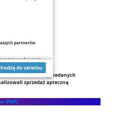
 naszych partnerów
żesz też wycofać zgodę
hcesz przeprowadzić
chodzę do serwisu
tnich 10 lat liczba sprzedanych
 w
Polityce cookies
.
nalizowali sprzedaż apteczną
ów (PDF)