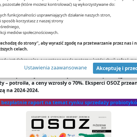
 pozostałe (które możesz kontrolować) są wykorzystywane do:
ch funkcjonalności usprawniających działanie naszych stron,
ki sposób korzystasz z naszej strony
średniego,
nkcji mediów społecznościowych.
rzechodzę do strony”, aby wyrazić zgodę na przetwarzanie przez nas i
ższych celach.
zgody jest dobrowolne, a wyrażoną zgodę możesz w każdej chwili cofnąć, mo
danych tylko w niektórych celach. Jeżeli chcesz dowiedzieć się więcej lub c
Ustawienia zaawansowane
Akceptuję i prze
Probiotyki korzystnie wpływają na florę bakteryjną jelit
wą - możesz tego dokonać za pomocą „Ustawień zaawansowanych”.
kowań prebiotyków za sumę 672 mln zł. W przeciągu osta
mat wykorzystywania narzędzi zewnętrznych na naszych stronach znajdziesz
 – potroiła, a ceny wzrosły o 70%. Eksperci OSOZ przea
zą na 2024-2024.
 bezpłatnie raport na temat rynku sprzedaży probiotyk