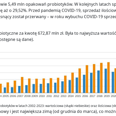
dwie 5,49 mln opakowań probiotyków. W kolejnych latach s
się aż o 29,52%. Przed pandemią COVID-19, sprzedaż ilościo
snący został przerwany – w roku wybuchu COVID-19 sprzeda
biotyczne za kwotę 672,87 mln zł. Była to najwyższa wartoś
dostępne są dane).
obiotyków w latach 2002-2023: wartościowa (słupki niebieskie) oraz ilościowa (
wy i jest największa zimą (od grudnia do marca), co możn