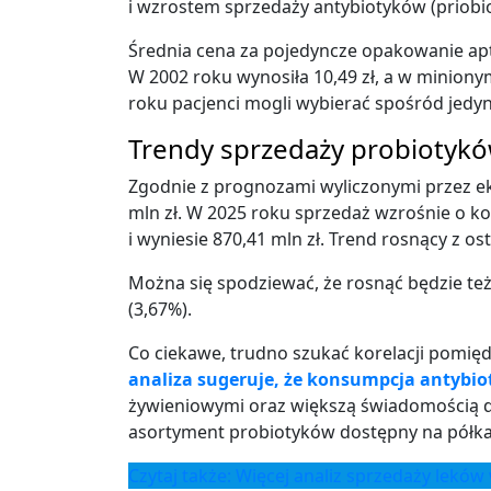
i wzrostem sprzedaży antybiotyków (priobio
Średnia cena za pojedyncze opakowanie apt
W 2002 roku wynosiła 10,49 zł, a w minionym
roku pacjenci mogli wybierać spośród jedy
Trendy sprzedaży probiotyk
Zgodnie z prognozami wyliczonymi przez ek
mln zł. W 2025 roku sprzedaż wzrośnie o kol
i wyniesie 870,41 mln zł. Trend rosnący z os
Można się spodziewać, że rosnąć będzie też
(3,67%).
Co ciekawe, trudno szukać korelacji pomię
analiza sugeruje, że konsumpcja antybi
żywieniowymi oraz większą świadomością dot
asortyment probiotyków dostępny na półkach
Czytaj także: Więcej analiz sprzedaży lekó