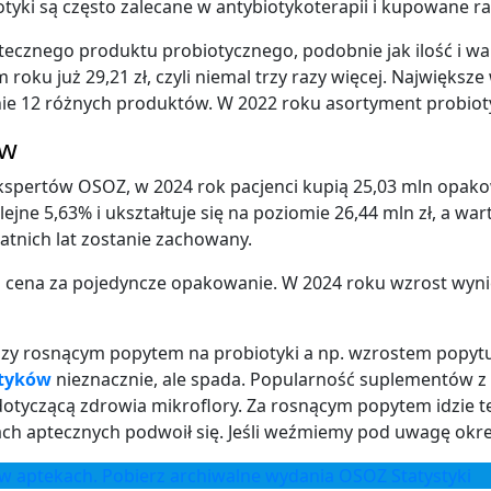
tyki są często zalecane w antybiotykoterapii i kupowane r
ecznego produktu probiotycznego, podobnie jak ilość i war
 roku już 29,21 zł, czyli niemal trzy razy więcej. Najwięks
nie 12 różnych produktów. W 2022 roku asortyment probiot
ów
spertów OSOZ, w 2024 rok pacjenci kupią 25,03 mln opako
ejne 5,63% i ukształtuje się na poziomie 26,44 mln zł, a w
tatnich lat zostanie zachowany.
 cena za pojedyncze opakowanie. W 2024 roku wzrost wyniesie
dzy rosnącym popytem na probiotyki a np. wzrostem popytu
otyków
nieznacznie, ale spada. Popularność suplementów z
yczącą zdrowia mikroflory. Za rosnącym popytem idzie też 
 aptecznych podwoił się. Jeśli weźmiemy pod uwagę okres o
w w aptekach. Pobierz archiwalne wydania OSOZ Statystyki