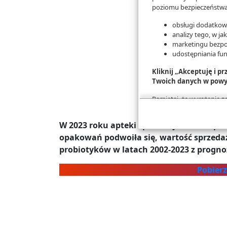
poziomu bezpieczeństwa,
obsługi dodatkowy
analizy tego, w ja
marketingu bezpo
udostępniania fu
Kliknij „Akceptuję i p
Twoich danych w powy
Pamiętaj, że wyrażenie 
na przetwarzanie Twoich 
konfigurację szczegóło
W 2023 roku apteki sprzedały 23 mln opa
Więcej informacji na te
opakowań podwoiła się, wartość sprzedaży
probiotyków w latach 2002-2023 z progno
Pobierz