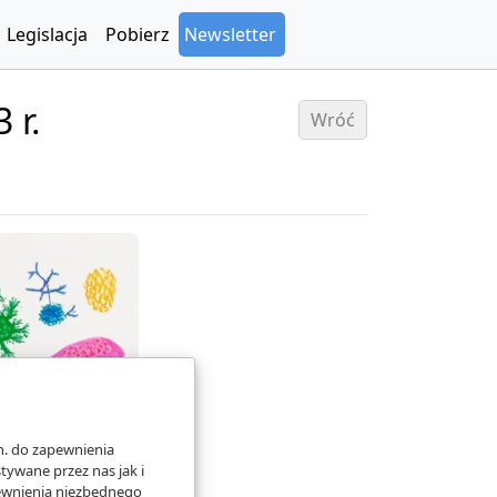
Legislacja
Pobierz
Newsletter
 r.
Wróć
n. do zapewnienia
ywane przez nas jak i
pewnienia niezbędnego