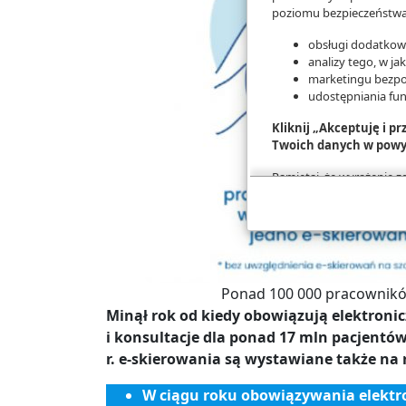
poziomu bezpieczeństwa,
obsługi dodatkowy
analizy tego, w ja
marketingu bezpo
udostępniania fu
Kliknij „Akceptuję i p
Twoich danych w powy
Pamiętaj, że wyrażenie 
na przetwarzanie Twoich 
konfigurację szczegóło
Więcej informacji na te
Ponad 100 000 pracowników
Minął rok od kiedy obowiązują elektroni
i konsultacje dla ponad 17 mln pacjentó
r. e-skierowania są wystawiane także na r
W ciągu roku obowiązywania elektr