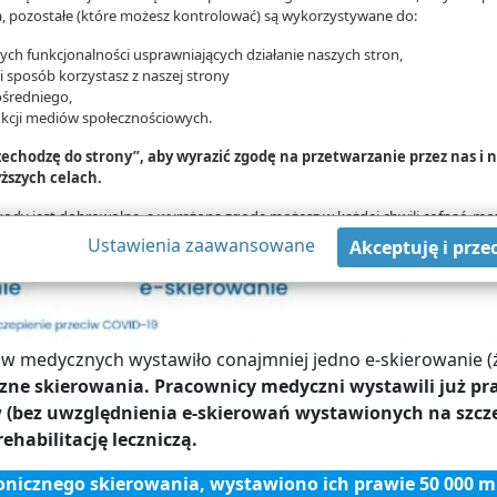
 pozostałe (które możesz kontrolować) są wykorzystywane do:
ch funkcjonalności usprawniających działanie naszych stron,
ki sposób korzystasz z naszej strony
średniego,
nkcji mediów społecznościowych.
rzechodzę do strony”, aby wyrazić zgodę na przetwarzanie przez nas i
ższych celach.
zgody jest dobrowolne, a wyrażoną zgodę możesz w każdej chwili cofnąć, mo
danych tylko w niektórych celach. Jeżeli chcesz dowiedzieć się więcej lub c
Ustawienia zaawansowane
Akceptuję i prze
wą - możesz tego dokonać za pomocą „Ustawień zaawansowanych”.
mat wykorzystywania narzędzi zewnętrznych na naszych stronach znajdziesz
 medycznych wystawiło conajmniej jedno e-skierowanie (
czne skierowania. Pracownicy medyczni wystawili już p
w (bez uwzględnienia e-skierowań wystawionych na szcze
ehabilitację leczniczą.
onicznego skierowania, wystawiono ich prawie 50 000 m