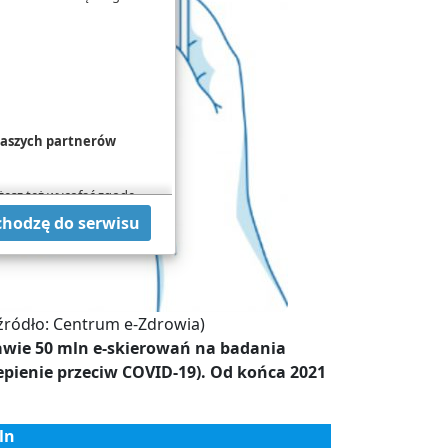
 naszych partnerów
żesz też wycofać zgodę
hcesz przeprowadzić
chodzę do serwisu
 w
Polityce cookies
.
źródło: Centrum e-Zdrowia)
rawie 50 mln e-skierowań na badania
pienie przeciw COVID-19). Od końca 2021
ln