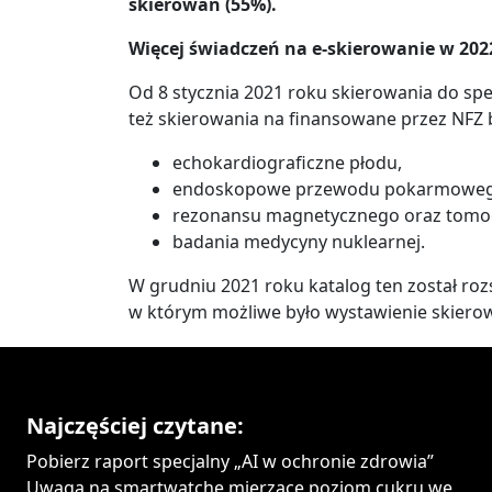
skierowań (55%).
Więcej świadczeń na e-skierowanie w 202
Od 8 stycznia 2021 roku skierowania do spe
też skierowania na finansowane przez NFZ 
echokardiograficzne płodu,
endoskopowe przewodu pokarmoweg
rezonansu magnetycznego oraz tomog
badania medycyny nuklearnej.
W grudniu 2021 roku katalog ten został rozs
w którym możliwe było wystawienie skierow
Najczęściej czytane:
Pobierz raport specjalny „AI w ochronie zdrowia”
Uwaga na smartwatche mierzące poziom cukru we