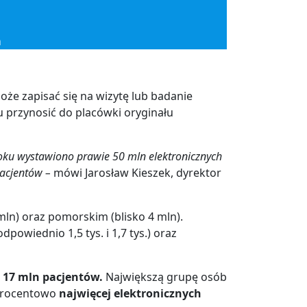
m
oże zapisać się na wizytę lub badanie
 przynosić do placówki oryginału
 roku wystawiono prawie 50 mln elektronicznych
pacjentów –
mówi Jarosław Kieszek, dyrektor
ln) oraz pomorskim (blisko 4 mln).
owiednio 1,5 tys. i 1,7 tys.) oraz
 17 mln pacjentów.
Największą grupę osób
 procentowo
najwięcej elektronicznych