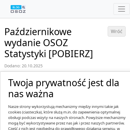
Październikowe
Wróć
wydanie OSOZ
Statystyki [POBIERZ]
Dodano: 20.10.2025
Twoja prywatność jest dla
Rekordowe 3300 nowych marek produktów
nas ważna
pojawiło się w aptekach w okresie 1 roku. Sprzedaż
środków homeopatycznych w aptekach spadła 5-
Nasze strony wykorzystują mechanizmy między innymi takie jak
krotnie. Czy ta forma medycyny alternatywnej
cookies (ciasteczka), które służą m.in. do zapewnienia optymalnej
odchodzi do lamusa? Pobierz październikowe
obsługi podczas wizyty na naszych stronach. Powyższe mechanizmy
wydanie OSOZ Statystyki.
mogą być wykorzystywane przez nas jak i przez naszych partnerów.
Część z nich jest niezbędna do prawidłowego działania serwisu, w