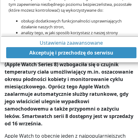
tym zapewnienia niezbędnego poziomu bezpieczeństwa, pozostałe
(które możesz kontrolować) są wykorzystywane do:
obsługi dodatkowych funkcjonalności usprawniających
działanie naszych stron,
analizy tego, w jaki sposób korzystasz z naszej strony
marketingu bezpośredniego,
Ustawienia zaawansowane
udostępniania funkcji mediów społecznościowych.
Apple Watch Series 8
Kliknij „Akceptuję i przechodzę do strony”, aby wyrazić zgodę
Akceptuję i przechodzę do serwisu
na przetwarzanie przez nas i naszych partnerów Twoich
Najnowsza wersja inteligentnego zegarka Apple
danych w powyższych celach.
(Apple Watch Series 8) wzbogaciła się o czujnik
temperatury ciała umożliwiający m.in. oszacowanie
Pamiętaj, że wyrażenie zgody jest dobrowolne, a wyrażoną zgodę
możesz w każdej chwili cofnąć, możesz też wycofać zgodę na
okresu płodności kobiety i monitorowanie cyklu
przetwarzanie Twoich danych tylko w niektórych celach. Jeżeli
miesiączkowego. Oprócz tego Apple Watch
chcesz dowiedzieć się więcej lub chcesz przeprowadzić konfigurację
zaalarmuje automatycznie służby ratunkowe, gdy
szczegółową - możesz tego dokonać za pomocą „Ustawień
jego właściciel ulegnie wypadkowi
zaawansowanych”.
samochodowemu a także przypomni o zażyciu
Więcej informacji na temat wykorzystywania narzędzi zewnętrznych
leków. Smartwatch serii 8 dostępny jest w sprzedaży
na naszych stronach znajdziesz w
Polityce cookies
.
od 16 września.
Apple Watch to obecnie jeden z najpopularniejszych