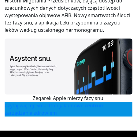
Historii Migotania Przedsionków, dającą dostęp do
szacunkowych danych dotyczących częstotliwości
występowania objawów AFiB. Nowy smartwatch śledzi
też fazy snu, a aplikacja Leki przypomina o zażyciu
leków według ustalonego harmonogramu.
Zegarek Apple mierzy fazy snu.
Czytaj więcej: Smartfon jako nowe centrum
zarządzania zdrowiem