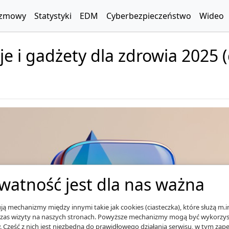
zmowy
Statystyki
EDM
Cyberbezpieczeństwo
Wideo
 i gadżety dla zdrowia 2025 (c
watność jest dla nas ważna
ą mechanizmy między innymi takie jak cookies (ciasteczka), które służą m.i
zas wizyty na naszych stronach. Powyższe mechanizmy mogą być wykorzyst
. Część z nich jest niezbędna do prawidłowego działania serwisu, w tym za