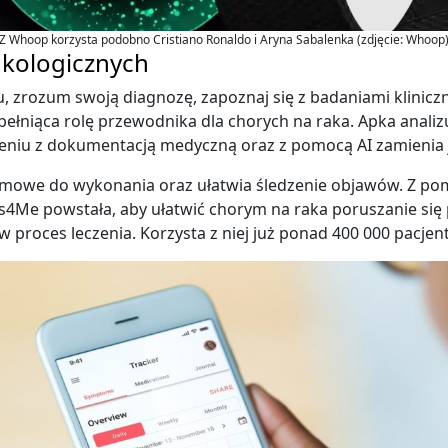
Z Whoop korzysta podobno Cristiano Ronaldo i Aryna Sabalenka (zdjęcie: Whoop
nkologicznych
 zrozum swoją diagnozę, zapoznaj się z badaniami kliniczn
ełniąca rolę przewodnika dla chorych na raka. Apka anali
czeniu z dokumentacją medyczną oraz z pomocą AI zamienia j
mowe do wykonania oraz ułatwia śledzenie objawów. Z pomo
4Me powstała, aby ułatwić chorym na raka poruszanie się
 proces leczenia. Korzysta z niej już ponad 400 000 pacje