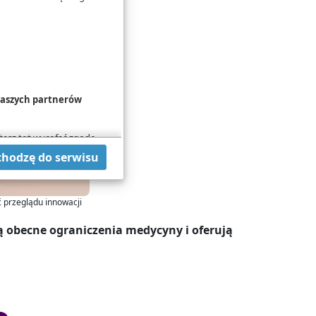
 naszych partnerów
żesz też wycofać zgodę
hcesz przeprowadzić
chodzę do serwisu
 w
Polityce cookies
.
 przeglądu innowacji
ą obecne ograniczenia medycyny i oferują