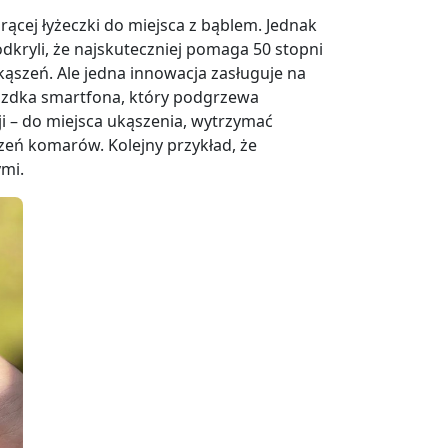
cej łyżeczki do miejsca z bąblem. Jednak
dkryli, że najskuteczniej pomaga 50 stopni
kąszeń. Ale jedna innowacja zasługuje na
azdka smartfona, który podgrzewa
 – do miejsca ukąszenia, wytrzymać
zeń komarów. Kolejny przykład, że
ymi.