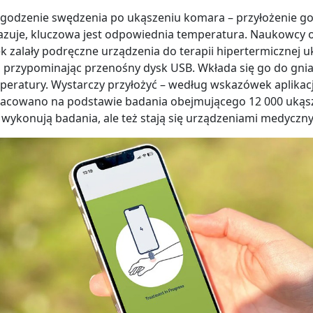
dzenie swędzenia po ukąszeniu komara – przyłożenie gorą
okazuje, kluczowa jest odpowiednia temperatura. Naukowcy o
k zalały podręczne urządzenia do terapii hipertermicznej u
, przypominając przenośny dysk USB. Wkłada się go do gni
ratury. Wystarczy przyłożyć – według wskazówek aplikacji
opracowano na podstawie badania obejmującego 12 000 ukąs
i wykonują badania, ale też stają się urządzeniami medyczn