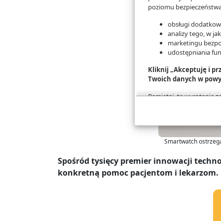
poziomu bezpieczeństwa,
obsługi dodatkowy
analizy tego, w ja
marketingu bezpo
udostępniania fu
Kliknij „Akceptuję i p
Twoich danych w powy
Pamiętaj, że wyrażenie 
na przetwarzanie Twoich 
konfigurację szczegóło
Więcej informacji na te
Smartwatch ostrzega
Spośród tysięcy premier innowacji techn
konkretną pomoc pacjentom i lekarzom.