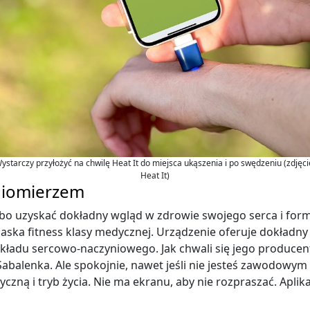
ystarczy przyłożyć na chwilę Heat It do miejsca ukąszenia i po swędzeniu (zdjęci
Heat It)
eniomierzem
bo uzyskać dokładny wgląd w zdrowie swojego serca i form
ska fitness klasy medycznej. Urządzenie oferuje dokładny 
układu sercowo-naczyniowego. Jak chwali się jego produce
 Sabalenka. Ale spokojnie, nawet jeśli nie jesteś zawod
czną i tryb życia. Nie ma ekranu, aby nie rozpraszać. Apli