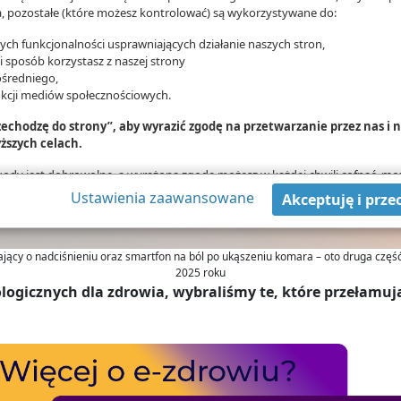
 pozostałe (które możesz kontrolować) są wykorzystywane do:
ch funkcjonalności usprawniających działanie naszych stron,
ki sposób korzystasz z naszej strony
średniego,
nkcji mediów społecznościowych.
rzechodzę do strony”, aby wyrazić zgodę na przetwarzanie przez nas i
ższych celach.
zgody jest dobrowolne, a wyrażoną zgodę możesz w każdej chwili cofnąć, mo
danych tylko w niektórych celach. Jeżeli chcesz dowiedzieć się więcej lub c
Ustawienia zaawansowane
Akceptuję i prze
wą - możesz tego dokonać za pomocą „Ustawień zaawansowanych”.
mat wykorzystywania narzędzi zewnętrznych na naszych stronach znajdziesz
jący o nadciśnieniu oraz smartfon na ból po ukąszeniu komara – oto druga część
2025 roku
ologicznych dla zdrowia, wybraliśmy te, które przełamuj