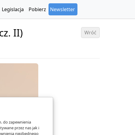
Legislacja
Pobierz
Newsletter
z. II)
Wróć
n. do zapewnienia
ywane przez nas jak i
pewnienia niezbędnego