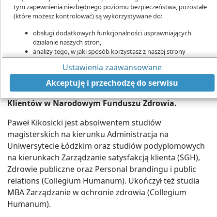
tym zapewnienia niezbędnego poziomu bezpieczeństwa, pozostałe
(które możesz kontrolować) są wykorzystywane do:
obsługi dodatkowych funkcjonalności usprawniających
działanie naszych stron,
Paweł Kikosicki został mianowany nowym dyrektorem
analizy tego, w jaki sposób korzystasz z naszej strony
Centrum e-Zdrowia
marketingu bezpośredniego,
Ustawienia zaawansowane
1 lutego 2022 r. stanowisko dyrektora Centrum e-
udostępniania funkcji mediów społecznościowych.
Kliknij „Akceptuję i przechodzę do strony”, aby wyrazić zgodę
Zdrowia objął Paweł Kikosicki, który dotychczas
Akceptuję i przechodzę do serwisu
na przetwarzanie przez nas i naszych partnerów Twoich
pełnił funkcję dyrektora Departamentu Obsługi
danych w powyższych celach.
Klientów w Narodowym Funduszu Zdrowia.
Pamiętaj, że wyrażenie zgody jest dobrowolne, a wyrażoną zgodę
Paweł Kikosicki jest absolwentem studiów
możesz w każdej chwili cofnąć, możesz też wycofać zgodę na
przetwarzanie Twoich danych tylko w niektórych celach. Jeżeli
magisterskich na kierunku Administracja na
chcesz dowiedzieć się więcej lub chcesz przeprowadzić konfigurację
Uniwersytecie Łódzkim oraz studiów podyplomowych
szczegółową - możesz tego dokonać za pomocą „Ustawień
na kierunkach Zarządzanie satysfakcją klienta (SGH),
zaawansowanych”.
Zdrowie publiczne oraz Personal brandingu i public
Więcej informacji na temat wykorzystywania narzędzi zewnętrznych
relations (Collegium Humanum). Ukończył też studia
na naszych stronach znajdziesz w
Polityce cookies
.
MBA Zarządzanie w ochronie zdrowia (Collegium
Humanum).