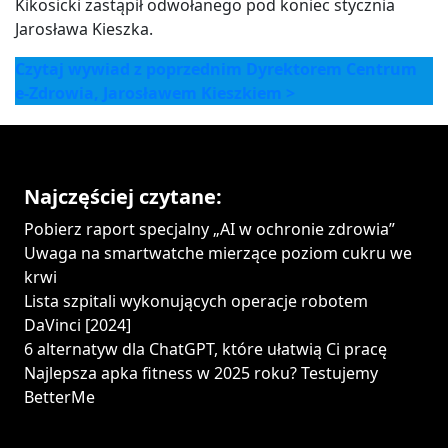
Kikosicki zastąpił odwołanego pod koniec stycznia
Jarosława Kieszka.
Czytaj wywiad z poprzednim Dyrektorem Centrum
e-Zdrowia, Jarosławem Kieszkiem >
Najczęściej czytane:
Pobierz raport specjalny „AI w ochronie zdrowia”
Uwaga na smartwatche mierzące poziom cukru we
krwi
Lista szpitali wykonujących operacje robotem
DaVinci [2024]
6 alternatyw dla ChatGPT, które ułatwią Ci pracę
Najlepsza apka fitness w 2025 roku? Testujemy
BetterMe