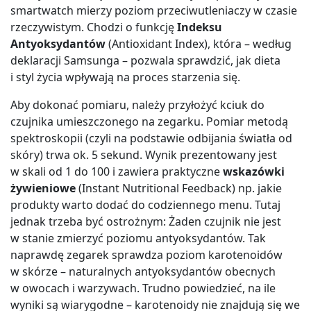
smartwatch mierzy poziom przeciwutleniaczy w czasie
rzeczywistym. Chodzi o funkcję
Indeksu
Antyoksydantów
(Antioxidant Index), która – według
deklaracji Samsunga – pozwala sprawdzić, jak dieta
i styl życia wpływają na proces starzenia się.
Aby dokonać pomiaru, należy przyłożyć kciuk do
czujnika umieszczonego na zegarku. Pomiar metodą
spektroskopii (czyli na podstawie odbijania światła od
skóry) trwa ok. 5 sekund. Wynik prezentowany jest
w skali od 1 do 100 i zawiera praktyczne
wskazówki
żywieniowe
(Instant Nutritional Feedback) np. jakie
produkty warto dodać do codziennego menu. Tutaj
jednak trzeba być ostrożnym: Żaden czujnik nie jest
w stanie zmierzyć poziomu antyoksydantów. Tak
naprawdę zegarek sprawdza poziom karotenoidów
w skórze – naturalnych antyoksydantów obecnych
w owocach i warzywach. Trudno powiedzieć, na ile
wyniki są wiarygodne – karotenoidy nie znajdują się we