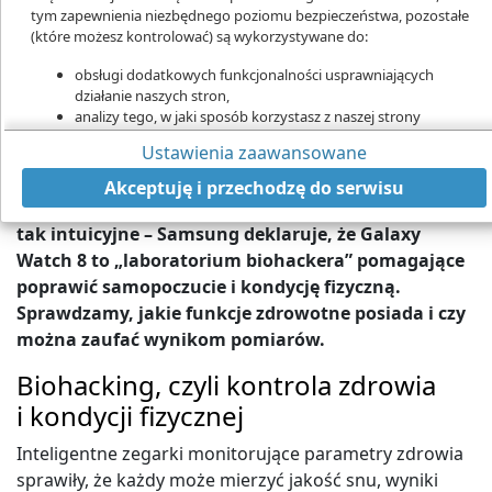
tym zapewnienia niezbędnego poziomu bezpieczeństwa, pozostałe
(które możesz kontrolować) są wykorzystywane do:
obsługi dodatkowych funkcjonalności usprawniających
działanie naszych stron,
analizy tego, w jaki sposób korzystasz z naszej strony
marketingu bezpośredniego,
Ustawienia zaawansowane
udostępniania funkcji mediów społecznościowych.
Zegarki Samsung, podobnie jak te od Apple, mierzą jakość snu w skali od 0
Kliknij „Akceptuję i przechodzę do strony”, aby wyrazić zgodę
do 100 na podstawie zbieranych z nadgarstka danych
Akceptuję i przechodzę do serwisu
na przetwarzanie przez nas i naszych partnerów Twoich
– Świadome dbanie o siebie jeszcze nigdy nie było
danych w powyższych celach.
tak intuicyjne – Samsung deklaruje, że Galaxy
Watch 8 to „laboratorium biohackera” pomagające
Pamiętaj, że wyrażenie zgody jest dobrowolne, a wyrażoną zgodę
możesz w każdej chwili cofnąć, możesz też wycofać zgodę na
poprawić samopoczucie i kondycję fizyczną.
przetwarzanie Twoich danych tylko w niektórych celach. Jeżeli
Sprawdzamy, jakie funkcje zdrowotne posiada i czy
chcesz dowiedzieć się więcej lub chcesz przeprowadzić konfigurację
można zaufać wynikom pomiarów.
szczegółową - możesz tego dokonać za pomocą „Ustawień
zaawansowanych”.
Biohacking, czyli kontrola zdrowia
Więcej informacji na temat wykorzystywania narzędzi zewnętrznych
i kondycji fizycznej
na naszych stronach znajdziesz w
Polityce cookies
.
Inteligentne zegarki monitorujące parametry zdrowia
sprawiły, że każdy może mierzyć jakość snu, wyniki