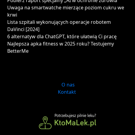
Pobierz raport specjalny „AI w ochronie zdrowia”
Uwaga na smartwatche mierzące poziom cukru we
krwi
Lista szpitali wykonujących operacje robotem
DaVinci [2024]
6 alternatyw dla ChatGPT, które ułatwią Ci pracę
Najlepsza apka fitness w 2025 roku? Testujemy
BetterMe
O nas
Kontakt