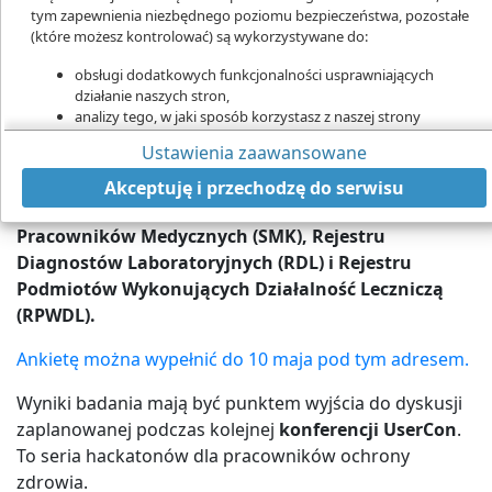
tym zapewnienia niezbędnego poziomu bezpieczeństwa, pozostałe
(które możesz kontrolować) są wykorzystywane do:
obsługi dodatkowych funkcjonalności usprawniających
działanie naszych stron,
analizy tego, w jaki sposób korzystasz z naszej strony
Czy SMK spełnia Twoje oczekiwania? – pyta Centrum e-Zdrowia
marketingu bezpośredniego,
Ustawienia zaawansowane
Badanie satysfakcji z e-usług Centrum e-Zdrowia
udostępniania funkcji mediów społecznościowych.
Kliknij „Akceptuję i przechodzę do strony”, aby wyrazić zgodę
ma na celu zebranie opinii na temat systemów
Akceptuję i przechodzę do serwisu
na przetwarzanie przez nas i naszych partnerów Twoich
i rejestrów: Systemu Monitorowania Kształcenia
danych w powyższych celach.
Pracowników Medycznych (SMK), Rejestru
Pamiętaj, że wyrażenie zgody jest dobrowolne, a wyrażoną zgodę
Diagnostów Laboratoryjnych (RDL) i Rejestru
możesz w każdej chwili cofnąć, możesz też wycofać zgodę na
Podmiotów Wykonujących Działalność Leczniczą
przetwarzanie Twoich danych tylko w niektórych celach. Jeżeli
(RPWDL).
chcesz dowiedzieć się więcej lub chcesz przeprowadzić konfigurację
szczegółową - możesz tego dokonać za pomocą „Ustawień
Ankietę można wypełnić do 10 maja pod tym adresem.
zaawansowanych”.
Wyniki badania mają być punktem wyjścia do dyskusji
Więcej informacji na temat wykorzystywania narzędzi zewnętrznych
na naszych stronach znajdziesz w
Polityce cookies
.
zaplanowanej podczas kolejnej
konferencji UserCon
.
To seria hackatonów dla pracowników ochrony
zdrowia.