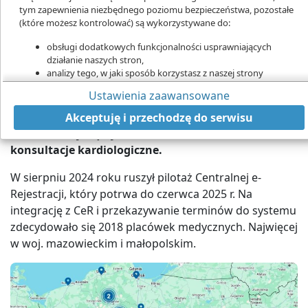
tym zapewnienia niezbędnego poziomu bezpieczeństwa, pozostałe
(które możesz kontrolować) są wykorzystywane do:
obsługi dodatkowych funkcjonalności usprawniających
działanie naszych stron,
Pilotaż Centralnej e-Rejestracji potrwa do czerwca 2025 roku
analizy tego, w jaki sposób korzystasz z naszej strony
Liczba pacjentów, którzy zarejestrowali się na
marketingu bezpośredniego,
Ustawienia zaawansowane
udostępniania funkcji mediów społecznościowych.
wizyty przez Centralną e-Rejestrację, przekroczyła
Kliknij „Akceptuję i przechodzę do strony”, aby wyrazić zgodę
z końcem lutego 161 938 – informuje Centrum e-
Akceptuję i przechodzę do serwisu
na przetwarzanie przez nas i naszych partnerów Twoich
Zdrowia. Najwięcej terminów umówiono na
danych w powyższych celach.
konsultacje kardiologiczne.
Pamiętaj, że wyrażenie zgody jest dobrowolne, a wyrażoną zgodę
możesz w każdej chwili cofnąć, możesz też wycofać zgodę na
W sierpniu 2024 roku ruszył pilotaż Centralnej e-
przetwarzanie Twoich danych tylko w niektórych celach. Jeżeli
Rejestracji, który potrwa do czerwca 2025 r. Na
chcesz dowiedzieć się więcej lub chcesz przeprowadzić konfigurację
integrację z CeR i przekazywanie terminów do systemu
szczegółową - możesz tego dokonać za pomocą „Ustawień
zdecydowało się 2018 placówek medycznych. Najwięcej
zaawansowanych”.
w woj. mazowieckim i małopolskim.
Więcej informacji na temat wykorzystywania narzędzi zewnętrznych
na naszych stronach znajdziesz w
Polityce cookies
.